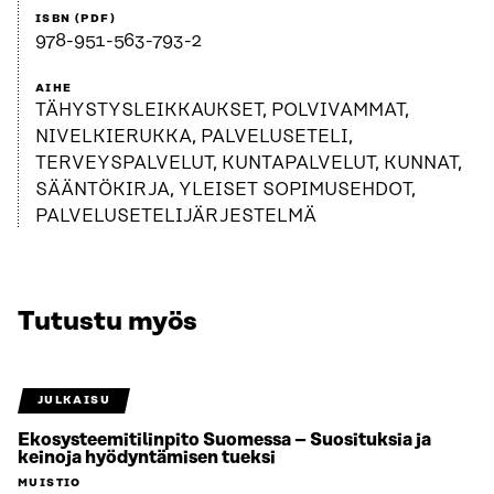
ISBN (PDF)
978-951-563-793-2
AIHE
TÄHYSTYSLEIKKAUKSET, POLVIVAMMAT,
NIVELKIERUKKA, PALVELUSETELI,
TERVEYSPALVELUT, KUNTAPALVELUT, KUNNAT,
SÄÄNTÖKIRJA, YLEISET SOPIMUSEHDOT,
PALVELUSETELIJÄRJESTELMÄ
Tutustu myös
JULKAISU
Ekosysteemitilinpito Suomessa – Suosituksia ja
keinoja hyödyntämisen tueksi
MUISTIO