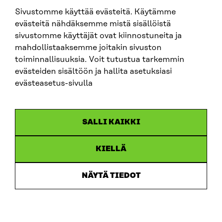
Sivustomme käyttää evästeitä. Käytämme
SITRA SOSIAALISESSA MEDIASSA
evästeitä nähdäksemme mistä sisällöistä
sivustomme käyttäjät ovat kiinnostuneita ja
LinkedIn
mahdollistaaksemme joitakin sivuston
Instagram
toiminnallisuuksia. Voit tutustua tarkemmin
YouTube
evästeiden sisältöön ja hallita asetuksiasi
evästeasetus-sivulla
Sitra 2025
SALLI KAIKKI
Tietosuoja
KIELLÄ
Evästeasetukset
Ilmoituskanava
NÄYTÄ TIEDOT
Saavutettavuusseloste
Asiakirjajulkisuus
Sitran digitaalinen viestintä ja verkkopalvelut