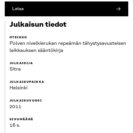
Lataa
Julkaisun tiedot
OTSIKKO
Polven nivelkierukan repeämän tähystysavusteisen
leikkauksen sääntökirja
JULKAISIJA
Sitra
JULKAISUPAIKKA
Helsinki
JULKAISUVUOSI
2011
SIVUMÄÄRÄ
16 s.