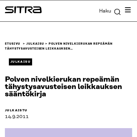
Siirry
Valik
Haku
suoraan
Sitra
sisältöön
↓
ETUSIVU
JULKAISU
POLVEN NIVELKIERUKAN REPEÄMÄN
TÄHYSTYSAVUSTEISEN LEIKKAUKSEN…
JULKAISU
Polven nivelkierukan repeämän
tähystysavusteisen leikkauksen
sääntökirja
JULKAISTU
14.9.2011