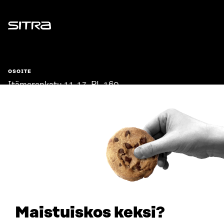
Sitra
OSOITE
Itämerenkatu 11-13, PL 160,
00181 Helsinki
Saapumisohjeet
Y-TUNNUS
0202132-3
PUHELIN
+358 294 618 991
SÄHKÖPOSTI
etunimi.sukunimi@sitra.fi
sitra@sitra.fi
Maistuiskos keksi?