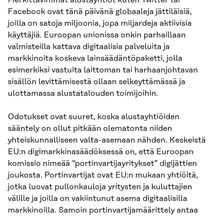
Facebook ovat tänä päivänä globaaleja jättiläisiä,
joilla on satoja miljoonia, jopa miljardeja aktiivisia
käyttäjiä. Euroopan unionissa onkin parhaillaan
valmisteilla kattava digitaalisia palveluita ja
markkinoita koskeva lainsäädäntöpaketti, jolla
esimerkiksi vastuita laittoman tai harhaanjohtavan
sisällön levittämisestä ollaan selkeyttämässä ja
ulottamassa alustatalouden toimijoihin.
Odotukset ovat suuret, koska alustayhtiöiden
sääntely on ollut pitkään olematonta niiden
yhteiskunnalliseen valta-asemaan nähden. Keskeistä
EU:n digimarkkinasäädöksessä on, että Euroopan
komissio nimeää “portinvartijayritykset” digijättien
joukosta. Portinvartijat ovat EU:n mukaan yhtiöitä,
jotka luovat pullonkauloja yritysten ja kuluttajien
välille ja joilla on vakiintunut asema digitaalisilla
markkinoilla. Samoin portinvartijamäärittely antaa