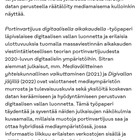
datan perusteella räätälöity mediamaisema kulloinkin
näyttää.
Portinvartijuus digitaalisella aikakaudella
-työpaperi
läpivalaisee digitaalisen vallan luonnetta ja erilaisia
ulottuvuuksia tuomalla massaviestinnän aikakauden
viestintätieteellisen teorian portinvartijuudesta
2020-luvun digitaalisiin ympäristöihin. Sitran
aiemmat julkaisut, mm.
Mediavälitteinen
yhteiskunnallinen vaikuttaminen
(2021) ja
Digivallan
jäljillä
(2022) ovat valottaneet mediaympäristön
murrosta ja tulevaisuuskuvia sekä yksilöitä koskevan
datan keräämiseen ja hyödyntämiseen perustuvan
digitaalisen vallan luonnetta. Tämä työpaperi
täydentää ja syventää näiden julkaisujen näkökulmia
kuvaamalla, millaisia muotoja portinvartijuus saa ja
ottaa hybridissä mediaympäristössä, jossa
informaatio liikkuu erilaisten verkostojen sisällä ja