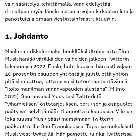
vain sääntelyä kehittämällä, vaan edellyttää
rinnalleen myös länsimaisten arvojen kirkastamista ja
panostuksia omaan viestintäinfrastruktuuriin.
1. Johdanto
Maailman rikkaimmaksi henkilöksi tituleerattu Elon
Musk hankki värikkäiden vaiheiden jälkeen Twitterin
lokakuussa 2022. Ensin, huhtikuussa, hän osti vajaan
10 prosentin osuuden yhtiöstä ja julisti, että yhtiön
pitäisi muuttua, jotta se voisi toteuttaa tehtävänsä
”koko maailman sananvapauden alustana” (Milmo
2022). Seuraavaksi Musk teki Twitteristä
”vihamielisen” ostotarjouksen, perui sen ja osapuolet
päätyivät selvittämään tilannetta oikeudessa. Viimein
lokakuussa Musk pääsi marssimaan Twitterin
pääkonttorille San Franciscossa. Tapansa mukaisesti
Musk viesti twiiteillä. Hän painotti, kuinka Twitterissä