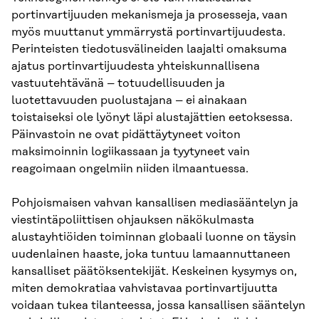
portinvartijuuden mekanismeja ja prosesseja, vaan
myös muuttanut ymmärrystä portinvartijuudesta.
Perinteisten tiedotusvälineiden laajalti omaksuma
ajatus portinvartijuudesta yhteiskunnallisena
vastuutehtävänä – totuudellisuuden ja
luotettavuuden puolustajana – ei ainakaan
toistaiseksi ole lyönyt läpi alustajättien eetoksessa.
Päinvastoin ne ovat pidättäytyneet voiton
maksimoinnin logiikassaan ja tyytyneet vain
reagoimaan ongelmiin niiden ilmaantuessa.
Pohjoismaisen vahvan kansallisen mediasääntelyn ja
viestintäpoliittisen ohjauksen näkökulmasta
alustayhtiöiden toiminnan globaali luonne on täysin
uudenlainen haaste, joka tuntuu lamaannuttaneen
kansalliset päätöksentekijät. Keskeinen kysymys on,
miten demokratiaa vahvistavaa portinvartijuutta
voidaan tukea tilanteessa, jossa kansallisen sääntelyn