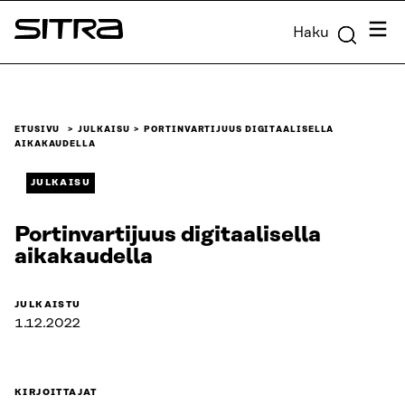
Siirry
Valik
Haku
suoraan
Sitra
sisältöön
↓
ETUSIVU
JULKAISU
PORTINVARTIJUUS DIGITAALISELLA
AIKAKAUDELLA
JULKAISU
Portinvartijuus digitaalisella
aikakaudella
JULKAISTU
1.12.2022
KIRJOITTAJAT