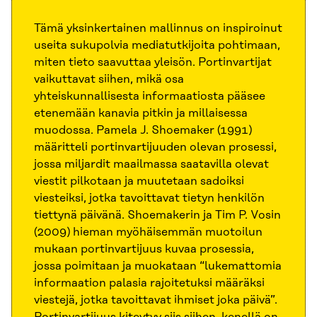
Tämä yksinkertainen mallinnus on inspiroinut
useita sukupolvia mediatutkijoita pohtimaan,
miten tieto saavuttaa yleisön. Portinvartijat
vaikuttavat siihen, mikä osa
yhteiskunnallisesta informaatiosta pääsee
etenemään kanavia pitkin ja millaisessa
muodossa. Pamela J. Shoemaker (1991)
määritteli portinvartijuuden olevan prosessi,
jossa miljardit maailmassa saatavilla olevat
viestit pilkotaan ja muutetaan sadoiksi
viesteiksi, jotka tavoittavat tietyn henkilön
tiettynä päivänä. Shoemakerin ja Tim P. Vosin
(2009) hieman myöhäisemmän muotoilun
mukaan portinvartijuus kuvaa prosessia,
jossa poimitaan ja muokataan “lukemattomia
informaation palasia rajoitetuksi määräksi
viestejä, jotka tavoittavat ihmiset joka päivä”.
Portinvartijuus kiteytyy siis siihen, kenellä on