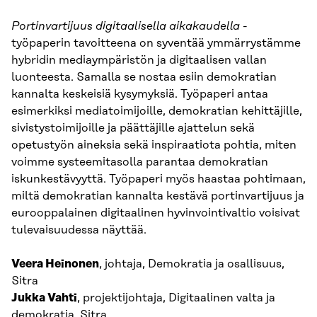
Portinvartijuus digitaalisella aikakaudella
-
työpaperin tavoitteena on syventää ymmärrystämme
hybridin mediaympäristön ja digitaalisen vallan
luonteesta. Samalla se nostaa esiin demokratian
kannalta keskeisiä kysymyksiä. Työpaperi antaa
esimerkiksi mediatoimijoille, demokratian kehittäjille,
sivistystoimijoille ja päättäjille ajattelun sekä
opetustyön aineksia sekä inspiraatiota pohtia, miten
voimme systeemitasolla parantaa demokratian
iskunkestävyyttä. Työpaperi myös haastaa pohtimaan,
miltä demokratian kannalta kestävä portinvartijuus ja
eurooppalainen digitaalinen hyvinvointivaltio voisivat
tulevaisuudessa näyttää.
Veera Heinonen
, johtaja, Demokratia ja osallisuus,
Sitra
Jukka Vahti
, projektijohtaja, Digitaalinen valta ja
demokratia, Sitra