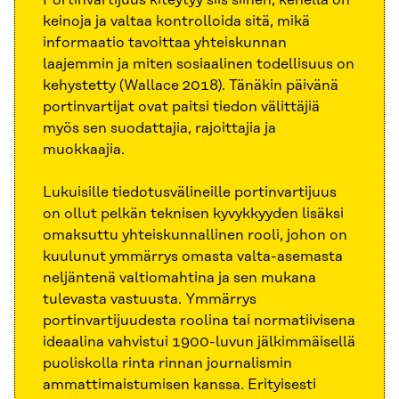
keinoja ja valtaa kontrolloida sitä, mikä
informaatio tavoittaa yhteiskunnan
laajemmin ja miten sosiaalinen todellisuus on
kehystetty (Wallace 2018). Tänäkin päivänä
portinvartijat ovat paitsi tiedon välittäjiä
myös sen suodattajia, rajoittajia ja
muokkaajia.
Lukuisille tiedotusvälineille portinvartijuus
on ollut pelkän teknisen kyvykkyyden lisäksi
omaksuttu yhteiskunnallinen rooli, johon on
kuulunut ymmärrys omasta valta-asemasta
neljäntenä valtiomahtina ja sen mukana
tulevasta vastuusta. Ymmärrys
portinvartijuudesta roolina tai normatiivisena
ideaalina vahvistui 1900-luvun jälkimmäisellä
puoliskolla rinta rinnan journalismin
ammattimaistumisen kanssa. Erityisesti