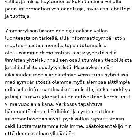
välillä, ja missä käytännössä kuka tahansa voi olla
paitsi informaation vastaanottaja, myös sen lähettäjä
ja tuottaja.
Ymmärryksen lisääminen digitaalisen vallan
luonteesta on tärkeää, sillä informaatioympäristön
muutos haastaa monella tapaa totunnaisia
oletuksiamme demokratian kestävyydestä sekä
ihmisten yhteiskunnallisen osallistumisen tiedollisista
ja taidollisista edellytyksistä. Massaviestinnän
aikakauden mediajärjestelmiin verrattuna hybridissä
mediaympäristössä olemme myös aiempaa alttiimpia
erilaiselle informaatiovaikuttamiselle, jonka merkitys
ja laajuus myös globaalisti on entisestään korostunut
viime vuosien aikana. Verkossa tapahtuva
hämmentäminen, häiriköinti ja systemaattinen
informaatiosodankäynti pyrkivätkin rapauttamaan
sekä luottamustamme toisiimme, päätöksentekijöihin
että demokratiaan ylipäätään.