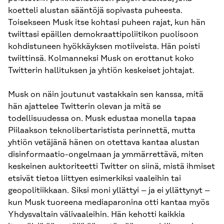
koetteli alustan sääntöjä sopivasta puheesta.
Toisekseen Musk itse kohtasi puheen rajat, kun hän
twiittasi epäillen demokraattipoliitikon puolisoon
kohdistuneen hyökkäyksen motiiveista. Hän poisti
twiittinsä. Kolmanneksi Musk on erottanut koko
Twitterin hallituksen ja yhtiön keskeiset johtajat.
Musk on näin joutunut vastakkain sen kanssa, mitä
hän ajattelee Twitterin olevan ja mitä se
todellisuudessa on. Musk edustaa monella tapaa
Piilaakson teknolibertaristista perinnettä, mutta
yhtiön vetäjänä hänen on otettava kantaa alustan
disinformaatio-ongelmaan ja ymmärrettävä, miten
keskeinen auktoriteetti Twitter on siinä, mistä ihmiset
etsivät tietoa liittyen esimerkiksi vaaleihin tai
geopolitiikkaan. Siksi moni yllättyi – ja ei yllättynyt –
kun Musk tuoreena mediaparonina otti kantaa myös
Yhdysvaltain välivaaleihin. Hän kehotti kaikkia