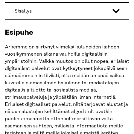
Sisällys
Esipuhe
Arkemme on siirtynyt viimeksi kuluneiden kahden
vuosikymmenen aikana vauhdilla digitaalisiin
ympäristöihin. Vaikka muutos on ollut nopea, erilaiset
digitaaliset palvelut ovat kytkeytyneet jokapäiväiseen
elämäämme niin tiiviisti, että meidän on enää vaikea
kuvitella elämää ilman hakukoneita, mediatalojen
digitaalisia tuotteita, sosiaalista mediaa,
striimauspalveluja ja ylipäätään ilman internetiä.
Erilaiset digitaaliset palvelut, niitä tarjoavat alustat ja
näiden alustojen kehittämät algoritmit ovatkin
puolihuomaamatta ottaneet merkittävän valta-
aseman sen suhteen, millaista informaatiota meille
tarjotaan ja miltä meille jokaiselle meistä kerätyn