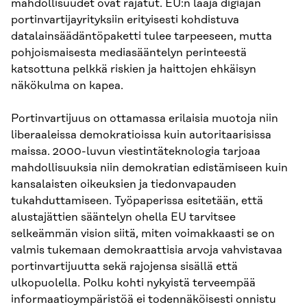
mahdollisuudet ovat rajatut. EU:n laaja digiajan
portinvartijayrityksiin erityisesti kohdistuva
datalainsäädäntöpaketti tulee tarpeeseen, mutta
pohjoismaisesta mediasääntelyn perinteestä
katsottuna pelkkä riskien ja haittojen ehkäisyn
näkökulma on kapea.
Portinvartijuus on ottamassa erilaisia muotoja niin
liberaaleissa demokratioissa kuin autoritaarisissa
maissa. 2000-luvun viestintäteknologia tarjoaa
mahdollisuuksia niin demokratian edistämiseen kuin
kansalaisten oikeuksien ja tiedonvapauden
tukahduttamiseen. Työpaperissa esitetään, että
alustajättien sääntelyn ohella EU tarvitsee
selkeämmän vision siitä, miten voimakkaasti se on
valmis tukemaan demokraattisia arvoja vahvistavaa
portinvartijuutta sekä rajojensa sisällä että
ulkopuolella. Polku kohti nykyistä terveempää
informaatioympäristöä ei todennäköisesti onnistu