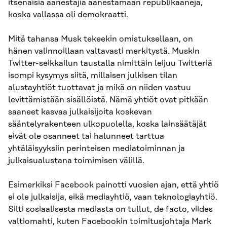
itsenäisiä äänestäjiä äänestämään republikaaneja,
koska vallassa oli demokraatti.
Mitä tahansa Musk tekeekin omistuksellaan, on
hänen valinnoillaan valtavasti merkitystä. Muskin
Twitter-seikkailun taustalla nimittäin leijuu Twitteriä
isompi kysymys siitä, millaisen julkisen tilan
alustayhtiöt tuottavat ja mikä on niiden vastuu
levittämistään sisällöistä. Nämä yhtiöt ovat pitkään
saaneet kasvaa julkaisijoita koskevan
sääntelyrakenteen ulkopuolella, koska lainsäätäjät
eivät ole osanneet tai halunneet tarttua
yhtäläisyyksiin perinteisen mediatoiminnan ja
julkaisualustana toimimisen välillä.
Esimerkiksi Facebook painotti vuosien ajan, että yhtiö
ei ole julkaisija, eikä mediayhtiö, vaan teknologiayhtiö.
Silti sosiaalisesta mediasta on tullut, de facto, viides
valtiomahti, kuten Facebookin toimitusjohtaja Mark