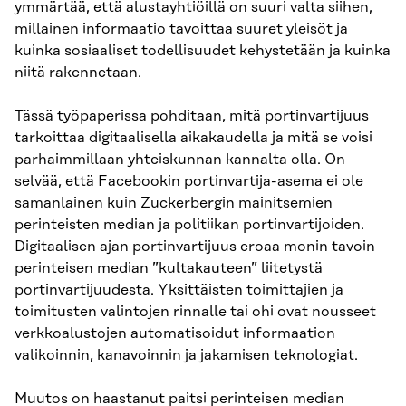
ymmärtää, että alustayhtiöillä on suuri valta siihen,
millainen informaatio tavoittaa suuret yleisöt ja
kuinka sosiaaliset todellisuudet kehystetään ja kuinka
niitä rakennetaan.
Tässä työpaperissa pohditaan, mitä portinvartijuus
tarkoittaa digitaalisella aikakaudella ja mitä se voisi
parhaimmillaan yhteiskunnan kannalta olla. On
selvää, että Facebookin portinvartija-asema ei ole
samanlainen kuin Zuckerbergin mainitsemien
perinteisten median ja politiikan portinvartijoiden.
Digitaalisen ajan portinvartijuus eroaa monin tavoin
perinteisen median ”kultakauteen” liitetystä
portinvartijuudesta. Yksittäisten toimittajien ja
toimitusten valintojen rinnalle tai ohi ovat nousseet
verkkoalustojen automatisoidut informaation
valikoinnin, kanavoinnin ja jakamisen teknologiat.
Muutos on haastanut paitsi perinteisen median