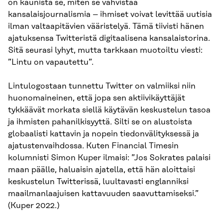
on kaunista se, miten se vahvistaa
kansalaisjournalismia – ihmiset voivat levittää uutisia
ilman valtaapitävien vääristelyä. Tämä tiivisti hänen
ajatuksensa Twitteristä digitaalisena kansalaistorina.
Sitä seurasi lyhyt, mutta tarkkaan muotoiltu viesti:
”Lintu on vapautettu”.
Lintulogostaan tunnettu Twitter on valmiiksi niin
huonomaineinen, että jopa sen aktiivikäyttäjät
tykkäävät morkata siellä käytävän keskustelun tasoa
ja ihmisten pahanilkisyyttä. Silti se on alustoista
globaalisti kattavin ja nopein tiedonvälityksessä ja
ajatustenvaihdossa. Kuten Financial Timesin
kolumnisti Simon Kuper ilmaisi: ”Jos Sokrates palaisi
maan päälle, haluaisin ajatella, että hän aloittaisi
keskustelun Twitterissä, luultavasti englanniksi
maailmanlaajuisen kattavuuden saavuttamiseksi.”
(Kuper 2022.)