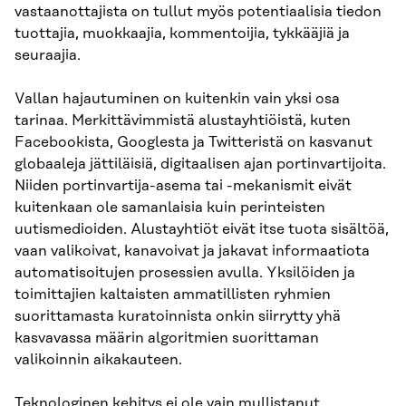
vastaanottajista on tullut myös potentiaalisia tiedon
tuottajia, muokkaajia, kommentoijia, tykkääjiä ja
seuraajia.
Vallan hajautuminen on kuitenkin vain yksi osa
tarinaa. Merkittävimmistä alustayhtiöistä, kuten
Facebookista, Googlesta ja Twitteristä on kasvanut
globaaleja jättiläisiä, digitaalisen ajan portinvartijoita.
Niiden portinvartija-asema tai -mekanismit eivät
kuitenkaan ole samanlaisia kuin perinteisten
uutismedioiden. Alustayhtiöt eivät itse tuota sisältöä,
vaan valikoivat, kanavoivat ja jakavat informaatiota
automatisoitujen prosessien avulla. Yksilöiden ja
toimittajien kaltaisten ammatillisten ryhmien
suorittamasta kuratoinnista onkin siirrytty yhä
kasvavassa määrin algoritmien suorittaman
valikoinnin aikakauteen.
Teknologinen kehitys ei ole vain mullistanut