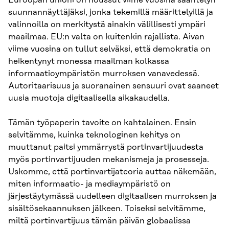
suunnannäyttäjäksi, jonka tekemillä määrittelyillä ja
valinnoilla on merkitystä ainakin välillisesti ympäri
maailmaa. EU:n valta on kuitenkin rajallista. Aivan
viime vuosina on tullut selväksi, että demokratia on
heikentynyt monessa maailman kolkassa
informaatioympäristön murroksen vanavedessä.
Autoritaarisuus ja suoranainen sensuuri ovat saaneet
uusia muotoja digitaalisella aikakaudella.
Tämän työpaperin tavoite on kahtalainen. Ensin
selvitämme, kuinka teknologinen kehitys on
muuttanut paitsi ymmärrystä portinvartijuudesta
myös portinvartijuuden mekanismeja ja prosesseja.
Uskomme, että portinvartijateoria auttaa näkemään,
miten informaatio- ja mediaympäristö on
järjestäytymässä uudelleen digitaalisen murroksen ja
sisältösekaannuksen jälkeen. Toiseksi selvitämme,
miltä portinvartijuus tämän päivän globaalissa