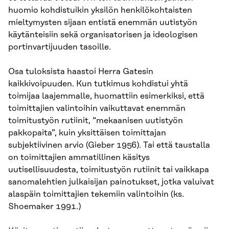
huomio kohdistuikin yksilön henkilökohtaisten
mieltymysten sijaan entistä enemmän uutistyön
käytänteisiin sekä organisatorisen ja ideologisen
portinvartijuuden tasoille.
Osa tuloksista haastoi Herra Gatesin
kaikkivoipuuden. Kun tutkimus kohdistui yhtä
toimijaa laajemmalle, huomattiin esimerkiksi, että
toimittajien valintoihin vaikuttavat enemmän
toimitustyön rutiinit, “mekaanisen uutistyön
pakkopaita”, kuin yksittäisen toimittajan
subjektiivinen arvio (Gieber 1956). Tai että taustalla
on toimittajien ammatillinen käsitys
uutisellisuudesta, toimitustyön rutiinit tai vaikkapa
sanomalehtien julkaisijan painotukset, jotka valuivat
alaspäin toimittajien tekemiin valintoihin (ks.
Shoemaker 1991.)