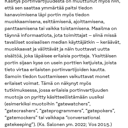
Käsitys portinvartijuudesta on muuttunut myös niin,
että sen saattaa ymmärtää paitsi tiedon
kanavoimisena läpi portin myös tiedon
muokkaamisena, esittämisenä, ajoittamisena,
panttaamisena tai vaikka toistamisena. Maailma on
täynnä informaatiota, jota toimittajat – siinä missä
tavalliset sosiaalisen median käyttäjätkin – keräävät,
muokkaavat ja välittävät ja näin tuottavat uutta
sisältöä, joka läpäisee erilaisia portteja. Yksittäisen
portin sijaan kyse on usein porttien ketjuista, joista
tieto virtaa erilaisten portinvartijoiden kautta.
Samoin tiedon tuottamiseen vaikuttavat monet
erilaiset voimat. Tämä on näkynyt myös
tutkimuksessa, jossa erilaisia portinvartijuuden
muotoja on pyritty käsitteellistämään uusiksi
(esimerkiksi muotoihin “gatewatchers”,
“gatecrashers”, “gateprogrammers”, “gatepokers”,
“gatemockers” tai vaikkapa “conversational
gatekeeping”). (Ks. Salonen ym. 2022; Vos 2015.)