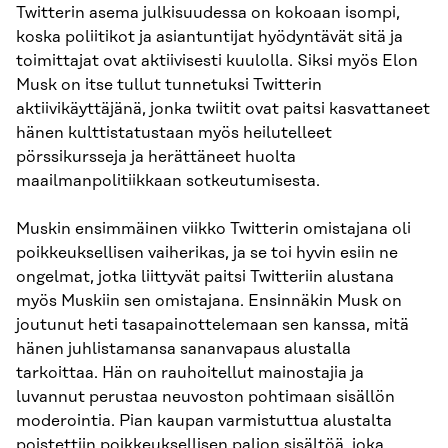
Twitterin asema julkisuudessa on kokoaan isompi,
koska poliitikot ja asiantuntijat hyödyntävät sitä ja
toimittajat ovat aktiivisesti kuulolla. Siksi myös Elon
Musk on itse tullut tunnetuksi Twitterin
aktiivikäyttäjänä, jonka twiitit ovat paitsi kasvattaneet
hänen kulttistatustaan myös heilutelleet
pörssikursseja ja herättäneet huolta
maailmanpolitiikkaan sotkeutumisesta.
Muskin ensimmäinen viikko Twitterin omistajana oli
poikkeuksellisen vaiherikas, ja se toi hyvin esiin ne
ongelmat, jotka liittyvät paitsi Twitteriin alustana
myös Muskiin sen omistajana. Ensinnäkin Musk on
joutunut heti tasapainottelemaan sen kanssa, mitä
hänen juhlistamansa sananvapaus alustalla
tarkoittaa. Hän on rauhoitellut mainostajia ja
luvannut perustaa neuvoston pohtimaan sisällön
moderointia. Pian kaupan varmistuttua alustalta
poistettiin poikkeuksellisen paljon sisältöä, joka