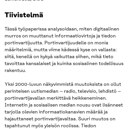
Tiivistelmä
Tässä työpaperissa analysoidaan, miten digitaalinen
murros on muuttanut informaatiovirtoja ja tiedon
portinvartijuutta. Portinvartijuudelle on monia
määritelmiä, mutta viime kädessä kyse on vallasta:
siitä, kenellä on kykyä vaikuttaa siihen, mikä tieto
tavoittaa kansalaiset ja kuinka sosiaalinen todellisuus
rakentuu.
Yksi 2000-luvun näkyvimmistä muutoksista on ollut
perinteisen uutismedian – radio, televisio, lehdistö –
portinvartijavallan merkittävä heikkeneminen.
Internetin ja sosiaalisen median nousu ovat lisänneet
tarjolla olevien informaatiokanavien määrää ja
hajauttaneet portinvartijavaltaa. Suuri muutos on
tapahtunut myös yleisön roolissa. Tiedon