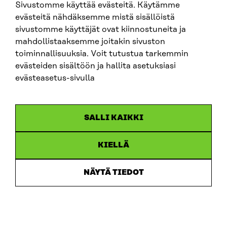
Sivustomme käyttää evästeitä. Käytämme
sen sisäiset ja ulkoiset suhteet, vaikuttavat
evästeitä nähdäksemme mistä sisällöistä
valintoihin. Piilaakson arvomaailma ja Mark
sivustomme käyttäjät ovat kiinnostuneita ja
Zuckerbergin asema yrityksen huipulla
mahdollistaaksemme joitakin sivuston
vaikuttavat siihen, millainen portinvartija
toiminnallisuuksia. Voit tutustua tarkemmin
Facebook on.
evästeiden sisältöön ja hallita asetuksiasi
Institutionaalinen taso
: Tämä taso
evästeasetus-sivulla
korostaa eri instituutioiden vaikutusta
mediamarkkinoihin ja siihen, millaisia
yhteiskunnallisia voimia kohdistuu tiedon
SALLI KAIKKI
portinvartijoihin. Poliittiset toimijat –
kuten Euroopan unioni – vaikuttavat
KIELLÄ
median portinvartijoihin säätämällä lakeja,
ohjaamalla poliittisin ohjelmin ja
sääntelemällä toimintaympäristöä.
NÄYTÄ TIEDOT
Järjestelmätaso
: Tämä taso korostaa
yhteiskuntajärjestelmän, historian,
ideologioiden ja kulttuurin vaikutusta