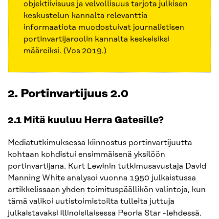
objektiivisuus ja velvollisuus tarjota julkisen
keskustelun kannalta relevanttia
informaatiota muodostuivat journalistisen
portinvartijaroolin kannalta keskeisiksi
määreiksi. (Vos 2019.)
2. Portinvartijuus 2.0
2.1 Mitä kuuluu Herra Gatesille?
Mediatutkimuksessa kiinnostus portinvartijuutta
kohtaan kohdistui ensimmäisenä yksilöön
portinvartijana. Kurt Lewinin tutkimusavustaja David
Manning White analysoi vuonna 1950 julkaistussa
artikkelissaan yhden toimituspäällikön valintoja, kun
tämä valikoi uutistoimistoilta tulleita juttuja
julkaistavaksi illinoisilaisessa Peoria Star -lehdessä.