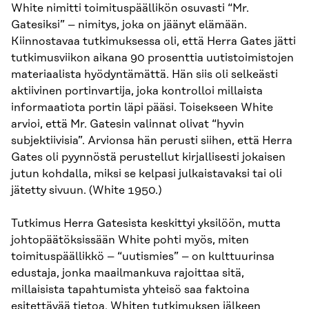
White nimitti toimituspäällikön osuvasti “Mr.
Gatesiksi” – nimitys, joka on jäänyt elämään.
Kiinnostavaa tutkimuksessa oli, että Herra Gates jätti
tutkimusviikon aikana 90 prosenttia uutistoimistojen
materiaalista hyödyntämättä. Hän siis oli selkeästi
aktiivinen portinvartija, joka kontrolloi millaista
informaatiota portin läpi pääsi. Toisekseen White
arvioi, että Mr. Gatesin valinnat olivat “hyvin
subjektiivisia”. Arvionsa hän perusti siihen, että Herra
Gates oli pyynnöstä perustellut kirjallisesti jokaisen
jutun kohdalla, miksi se kelpasi julkaistavaksi tai oli
jätetty sivuun. (White 1950.)
Tutkimus Herra Gatesista keskittyi yksilöön, mutta
johtopäätöksissään White pohti myös, miten
toimituspäällikkö – “uutismies” – on kulttuurinsa
edustaja, jonka maailmankuva rajoittaa sitä,
millaisista tapahtumista yhteisö saa faktoina
esitettävää tietoa. Whiten tutkimuksen jälkeen