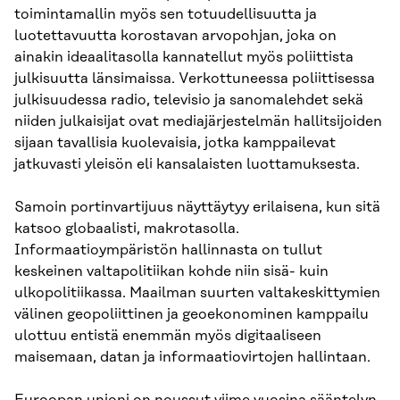
toimintamallin myös sen totuudellisuutta ja
luotettavuutta korostavan arvopohjan, joka on
ainakin ideaalitasolla kannatellut myös poliittista
julkisuutta länsimaissa. Verkottuneessa poliittisessa
julkisuudessa radio, televisio ja sanomalehdet sekä
niiden julkaisijat ovat mediajärjestelmän hallitsijoiden
sijaan tavallisia kuolevaisia, jotka kamppailevat
jatkuvasti yleisön eli kansalaisten luottamuksesta.
Samoin portinvartijuus näyttäytyy erilaisena, kun sitä
katsoo globaalisti, makrotasolla.
Informaatioympäristön hallinnasta on tullut
keskeinen valtapolitiikan kohde niin sisä- kuin
ulkopolitiikassa. Maailman suurten valtakeskittymien
välinen geopoliittinen ja geoekonominen kamppailu
ulottuu entistä enemmän myös digitaaliseen
maisemaan, datan ja informaatiovirtojen hallintaan.
Euroopan unioni on noussut viime vuosina sääntelyn