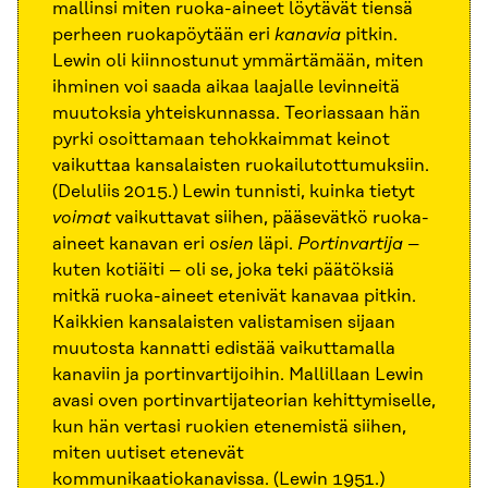
mallinsi miten ruoka-aineet löytävät tiensä
perheen ruokapöytään eri
kanavia
pitkin.
Lewin oli kiinnostunut ymmärtämään, miten
ihminen voi saada aikaa laajalle levinneitä
muutoksia yhteiskunnassa. Teoriassaan hän
pyrki osoittamaan tehokkaimmat keinot
vaikuttaa kansalaisten ruokailutottumuksiin.
(Deluliis 2015.) Lewin tunnisti, kuinka tietyt
voimat
vaikuttavat siihen, pääsevätkö ruoka-
aineet kanavan eri
osien
läpi.
Portinvartija
–
kuten kotiäiti – oli se, joka teki päätöksiä
mitkä ruoka-aineet etenivät kanavaa pitkin.
Kaikkien kansalaisten valistamisen sijaan
muutosta kannatti edistää vaikuttamalla
kanaviin ja portinvartijoihin. Mallillaan Lewin
avasi oven portinvartijateorian kehittymiselle,
kun hän vertasi ruokien etenemistä siihen,
miten uutiset etenevät
kommunikaatiokanavissa. (Lewin 1951.)