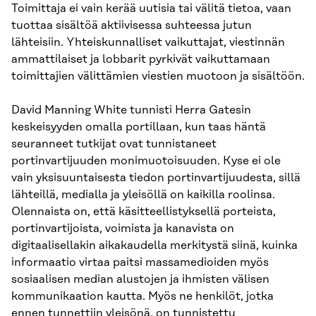
Toimittaja ei vain kerää uutisia tai välitä tietoa, vaan
tuottaa sisältöä aktiivisessa suhteessa jutun
lähteisiin. Yhteiskunnalliset vaikuttajat, viestinnän
ammattilaiset ja lobbarit pyrkivät vaikuttamaan
toimittajien välittämien viestien muotoon ja sisältöön.
David Manning White tunnisti Herra Gatesin
keskeisyyden omalla portillaan, kun taas häntä
seuranneet tutkijat ovat tunnistaneet
portinvartijuuden monimuotoisuuden. Kyse ei ole
vain yksisuuntaisesta tiedon portinvartijuudesta, sillä
lähteillä, medialla ja yleisöllä on kaikilla roolinsa.
Olennaista on, että käsitteellistyksellä porteista,
portinvartijoista, voimista ja kanavista on
digitaalisellakin aikakaudella merkitystä siinä, kuinka
informaatio virtaa paitsi massamedioiden myös
sosiaalisen median alustojen ja ihmisten välisen
kommunikaation kautta. Myös ne henkilöt, jotka
ennen tunnettiin yleisönä, on tunnistettu