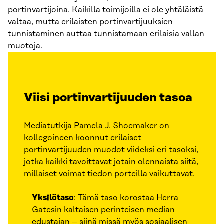
portinvartijoina. Kaikilla toimijoilla ei ole yhtäläistä
valtaa, mutta erilaisten portinvartijuuksien
tunnistaminen auttaa tunnistamaan erilaisia vallan
muotoja.
Viisi portinvartijuuden tasoa
Mediatutkija Pamela J. Shoemaker on
kollegoineen koonnut erilaiset
portinvartijuuden muodot viideksi eri tasoksi,
jotka kaikki tavoittavat jotain olennaista siitä,
millaiset voimat tiedon porteilla vaikuttavat.
Yksilötaso
: Tämä taso korostaa Herra
Gatesin kaltaisen perinteisen median
edustajan – siinä missä myös sosiaalisen