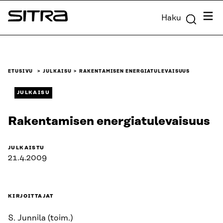
Siirry
Valik
Haku
suoraan
Sitra
sisältöön
↓
ETUSIVU
JULKAISU
RAKENTAMISEN ENERGIATULEVAISUUS
JULKAISU
Rakentamisen energiatulevaisuus
JULKAISTU
21.4.2009
KIRJOITTAJAT
S. Junnila (toim.)