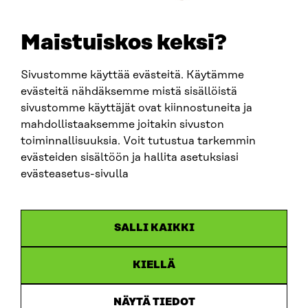
etunimi.sukunimi@sitra.fi
sitra@sitra.fi
Maistuiskos keksi?
Sivustomme käyttää evästeitä. Käytämme
SITRA SOSIAALISESSA MEDIASSA
evästeitä nähdäksemme mistä sisällöistä
sivustomme käyttäjät ovat kiinnostuneita ja
LinkedIn
mahdollistaaksemme joitakin sivuston
Instagram
toiminnallisuuksia. Voit tutustua tarkemmin
YouTube
evästeiden sisältöön ja hallita asetuksiasi
evästeasetus-sivulla
Sitra 2025
SALLI KAIKKI
Tietosuoja
KIELLÄ
Evästeasetukset
Ilmoituskanava
NÄYTÄ TIEDOT
Saavutettavuusseloste