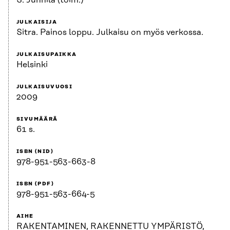
S. Junnila (toim.)
JULKAISIJA
Sitra. Painos loppu. Julkaisu on myös verkossa.
JULKAISUPAIKKA
Helsinki
JULKAISUVUOSI
2009
SIVUMÄÄRÄ
61 s.
ISBN (NID)
978-951-563-663-8
ISBN (PDF)
978-951-563-664-5
AIHE
RAKENTAMINEN, RAKENNETTU YMPÄRISTÖ,