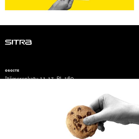
Sitra
OSOITE
Itämerenkatu 11-13, PL 160,
00181 Helsinki
Saapumisohjeet
Y-TUNNUS
0202132-3
PUHELIN
+358 294 618 991
SÄHKÖPOSTI