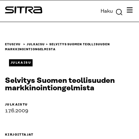
Siirry
Valik
Haku
suoraan
Sitra
sisältöön
↓
ETUSIVU
JULKAISU
SELVITYS SUOMEN TEOLLISUUDEN
MARKKINOINTIONGELMISTA
JULKAISU
Selvitys Suomen teollisuuden
markkinointiongelmista
JULKAISTU
17.6.2009
KIRJOITTAJAT