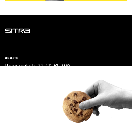
Sitra
OSOITE
Itämerenkatu 11-13, PL 160,
00181 Helsinki
Saapumisohjeet
Y-TUNNUS
0202132-3
PUHELIN
+358 294 618 991
SÄHKÖPOSTI
etunimi.sukunimi@sitra.fi