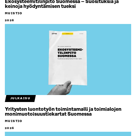
Ekosysteemitilinpito Suomessa – Suosituksia ja
keinoja hyödyntämisen tueksi
MUISTIO
2026
JULKAISU
Yritysten luontotyön toimintamalli ja toimialojen
monimuotoisuustiekartat Suomessa
MUISTIO
2026