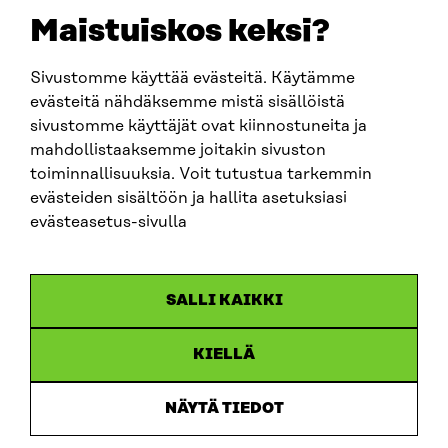
sitra@sitra.fi
Maistuiskos keksi?
Sivustomme käyttää evästeitä. Käytämme
SITRA SOSIAALISESSA MEDIASSA
evästeitä nähdäksemme mistä sisällöistä
sivustomme käyttäjät ovat kiinnostuneita ja
LinkedIn
mahdollistaaksemme joitakin sivuston
Instagram
toiminnallisuuksia. Voit tutustua tarkemmin
YouTube
evästeiden sisältöön ja hallita asetuksiasi
evästeasetus-sivulla
Sitra 2025
SALLI KAIKKI
Tietosuoja
KIELLÄ
Evästeasetukset
Ilmoituskanava
NÄYTÄ TIEDOT
Saavutettavuusseloste
Asiakirjajulkisuus