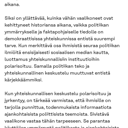
aikana.
Siksi on yllättävää, kuinka vähän vaalikoneet ovat
kehittyneet historiansa aikana, vaikka politiikan
ymmärrykselle ja faktapohjaiselle tiedolle on
demokraattisissa yhteiskunnissa entistä suurempi
tarve. Kun merkittävä osa ihmisistä seuraa politiikan
ilmiöitä ensisijaisesti sosiaalisen median kautta,
luottamus yhteiskunnallisiin instituutioihin
polarisoituu. Samalla politiikan teko ja
yhteiskunnallinen keskustelu muuttuvat entistä
kärjekkäämmiksi.
Kun yhteiskunnallisen keskustelu polarisoituu ja
jyrkentyy, on tärkeää varmistaa, että ihmisille on
tarjolla punnittua, todenmukaista informaatiota
ajankohtaisista poliittisista teemoista. Sivistävä
vaalikone vastaa tähän tarpeeseen. Se parantaa