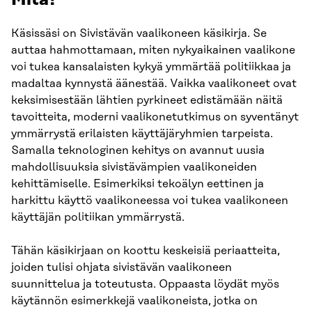
Mitä?
Käsissäsi on Sivistävän vaalikoneen käsikirja. Se
auttaa hahmottamaan, miten nykyaikainen vaalikone
voi tukea kansalaisten kykyä ymmärtää politiikkaa ja
madaltaa kynnystä äänestää. Vaikka vaalikoneet ovat
keksimisestään lähtien pyrkineet edistämään näitä
tavoitteita, moderni vaalikonetutkimus on syventänyt
ymmärrystä erilaisten käyttäjäryhmien tarpeista.
Samalla teknologinen kehitys on avannut uusia
mahdollisuuksia sivistävämpien vaalikoneiden
kehittämiselle. Esimerkiksi tekoälyn eettinen ja
harkittu käyttö vaalikoneessa voi tukea vaalikoneen
käyttäjän politiikan ymmärrystä.
Tähän käsikirjaan on koottu keskeisiä periaatteita,
joiden tulisi ohjata sivistävän vaalikoneen
suunnittelua ja toteutusta. Oppaasta löydät myös
käytännön esimerkkejä vaalikoneista, jotka on