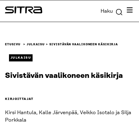
Siirry
Valik
Haku
suoraan
Sitra
sisältöön
↓
ETUSIVU
JULKAISU
SIVISTÄVÄN VAALIKONEEN KÄSIKIRJA
JULKAISU
Sivistävän vaalikoneen käsikirja
KIRJOITTAJAT
Kirsi Hantula, Kalle Järvenpää, Veikko Isotalo ja Silja
Porkkala