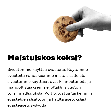
00181 Helsinki
Saapumisohjeet
Y-TUNNUS
0202132-3
PUHELIN
+358 294 618 991
SÄHKÖPOSTI
etunimi.sukunimi@sitra.fi
sitra@sitra.fi
Maistuiskos keksi?
Sivustomme käyttää evästeitä. Käytämme
SITRA SOSIAALISESSA MEDIASSA
evästeitä nähdäksemme mistä sisällöistä
sivustomme käyttäjät ovat kiinnostuneita ja
LinkedIn
mahdollistaaksemme joitakin sivuston
Instagram
toiminnallisuuksia. Voit tutustua tarkemmin
YouTube
evästeiden sisältöön ja hallita asetuksiasi
evästeasetus-sivulla