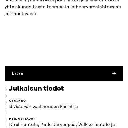
käyttäjien ymmärrystä politiikasta ja ajankohtaisista
yhteiskunnallisista teemoista kohderyhmälähtöisesti
ja innostavasti.
Lataa
Julkaisun tiedot
OTSIKKO
Sivistävän vaalikoneen käsikirja
KIRJOITTAJAT
Kirsi Hantula, Kalle Järvenpää, Veikko Isotalo ja