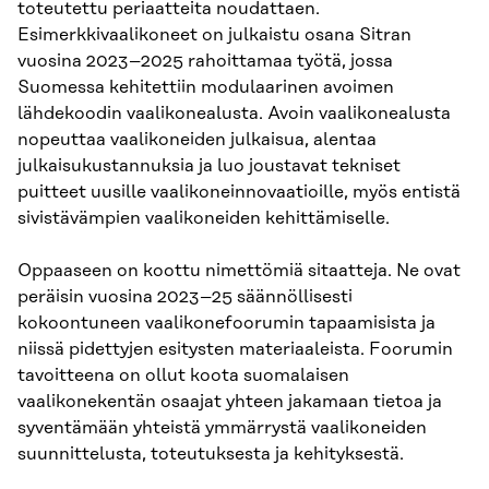
toteutettu periaatteita noudattaen.
Esimerkkivaalikoneet on julkaistu osana Sitran
vuosina 2023–2025 rahoittamaa työtä, jossa
Suomessa kehitettiin modulaarinen avoimen
lähdekoodin vaalikonealusta. Avoin vaalikonealusta
nopeuttaa vaalikoneiden julkaisua, alentaa
julkaisukustannuksia ja luo joustavat tekniset
puitteet uusille vaalikoneinnovaatioille, myös entistä
sivistävämpien vaalikoneiden kehittämiselle.
Oppaaseen on koottu nimettömiä sitaatteja. Ne ovat
peräisin vuosina 2023–25 säännöllisesti
kokoontuneen vaalikonefoorumin tapaamisista ja
niissä pidettyjen esitysten materiaaleista. Foorumin
tavoitteena on ollut koota suomalaisen
vaalikonekentän osaajat yhteen jakamaan tietoa ja
syventämään yhteistä ymmärrystä vaalikoneiden
suunnittelusta, toteutuksesta ja kehityksestä.