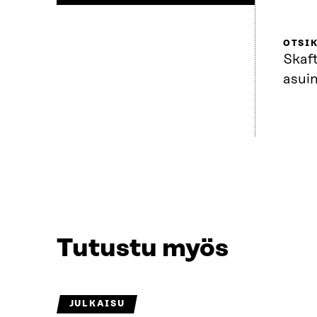
OTSI
Skaf
asui
Tutustu myös
JULKAISU