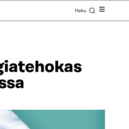
Valikko
Haku
giatehokas
ssa