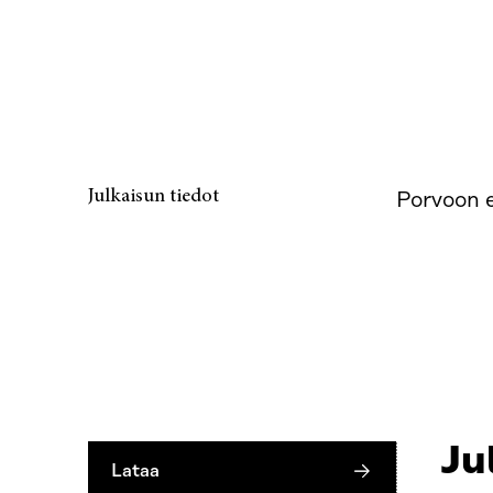
Julkaisun tiedot
Porvoon e
Ju
Lataa