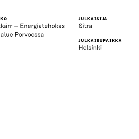
KKO
JULKAISIJA
tkärr – Energiatehokas
Sitra
nalue Porvoossa
JULKAISUPAIKKA
Helsinki