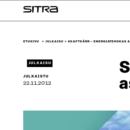
Siirry
Sitra
suoraan
sisältöön
↓
ETUSIVU
JULKAISU
SKAFTKÄRR – ENERGIATEHOKAS 
S
JULKAISU
JULKAISTU
a
22.11.2012