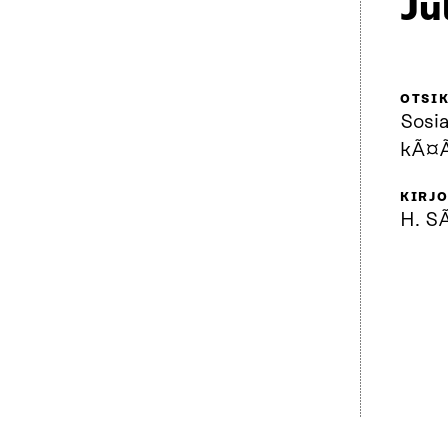
Ju
OTSI
Sosia
kÃ¤Ã
KIRJO
H. S