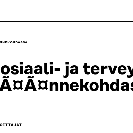
Ã¤NNEKOHDASSA
osiaali- ja terve
Ã¤Ã¤nnekohda
OITTAJAT