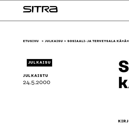
Siirry
Sitra
suoraan
sisältöön
↓
ETUSIVU
JULKAISU
SOSIAALI- JA TERVEYSALA KÃ¤
S
JULKAISU
JULKAISTU
k
24.5.2000
KIRJ