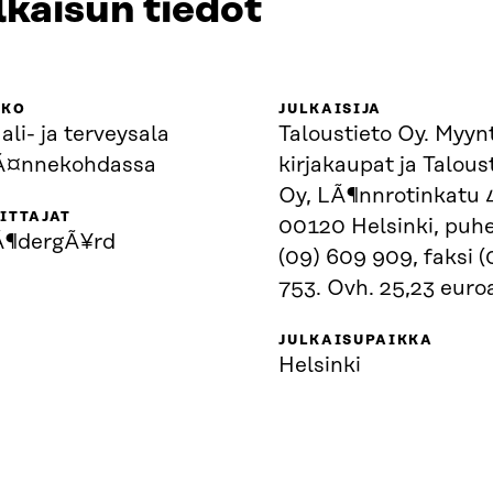
lkaisun tiedot
KKO
JULKAISIJA
ali- ja terveysala
Taloustieto Oy. Myynt
¤nnekohdassa
kirjakaupat ja Talous
Oy, LÃ¶nnrotinkatu 
ITTAJAT
00120 Helsinki, puhe
Ã¶dergÃ¥rd
(09) 609 909, faksi 
753. Ovh. 25,23 euro
JULKAISUPAIKKA
Helsinki