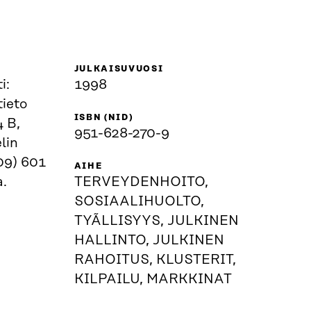
JULKAISUVUOSI
i:
1998
tieto
ISBN (NID)
4 B,
951-628-270-9
lin
(09) 601
AIHE
a.
TERVEYDENHOITO,
SOSIAALIHUOLTO,
TYÃLLISYYS, JULKINEN
HALLINTO, JULKINEN
RAHOITUS, KLUSTERIT,
KILPAILU, MARKKINAT