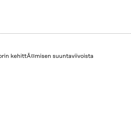
torin kehittÃ¤misen suuntaviivoista