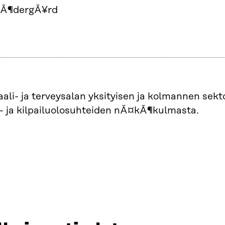
SÃ¶dergÃ¥rd
iaali- ja terveysalan yksityisen ja kolmannen sek
- ja kilpailuolosuhteiden nÃ¤kÃ¶kulmasta.