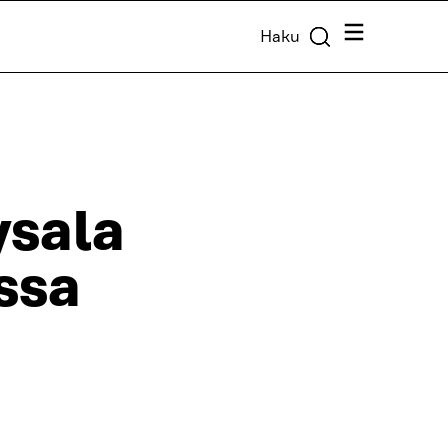
Valikko
Haku
ysala
ssa