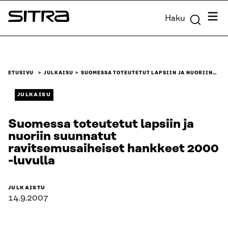
Siirry
Valik
Haku
suoraan
Sitra
sisältöön
↓
ETUSIVU
JULKAISU
SUOMESSA TOTEUTETUT LAPSIIN JA NUORIIN…
JULKAISU
Suomessa toteutetut lapsiin ja
nuoriin suunnatut
ravitsemusaiheiset hankkeet 2000
-luvulla
JULKAISTU
14.9.2007