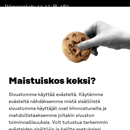
Itämerenkatu 11-13, PL 160,
00181 Helsinki
Saapumisohjeet
Y-TUNNUS
0202132-3
PUHELIN
+358 294 618 991
SÄHKÖPOSTI
etunimi.sukunimi@sitra.fi
sitra@sitra.fi
Maistuiskos keksi?
Sivustomme käyttää evästeitä. Käytämme
SITRA SOSIAALISESSA MEDIASSA
evästeitä nähdäksemme mistä sisällöistä
sivustomme käyttäjät ovat kiinnostuneita ja
LinkedIn
mahdollistaaksemme joitakin sivuston
Instagram
toiminnallisuuksia. Voit tutustua tarkemmin
YouTube
evästeiden sisältöön ja hallita asetuksiasi