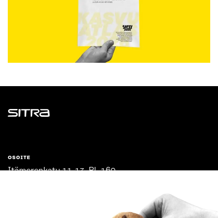
Sitra
OSOITE
Itämerenkatu 11-13, PL 160,
00181 Helsinki
Saapumisohjeet
Y-TUNNUS
0202132-3