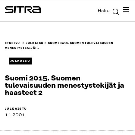
Siirry
Valik
Haku
suoraan
Sitra
sisältöön
↓
ETUSIVU
JULKAISU
SUOMI 2015. SUOMEN TULEVAISUUDEN
MENESTYSTEKIJÄT…
JULKAISU
Suomi 2015. Suomen
tulevaisuuden menestystekijät ja
haasteet 2
JULKAISTU
1.1.2001