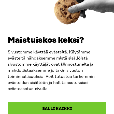
PUHELIN
+358 294 618 991
SÄHKÖPOSTI
etunimi.sukunimi@sitra.fi
sitra@sitra.fi
Maistuiskos keksi?
Sivustomme käyttää evästeitä. Käytämme
SITRA SOSIAALISESSA MEDIASSA
evästeitä nähdäksemme mistä sisällöistä
sivustomme käyttäjät ovat kiinnostuneita ja
LinkedIn
mahdollistaaksemme joitakin sivuston
Instagram
toiminnallisuuksia. Voit tutustua tarkemmin
YouTube
evästeiden sisältöön ja hallita asetuksiasi
evästeasetus-sivulla
Sitra 2025
SALLI KAIKKI