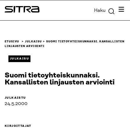
Siirry
Valik
Haku
suoraan
Sitra
sisältöön
↓
ETUSIVU
JULKAISU
SUOMI TIETOYHTEISKUNNAKSI. KANSALLISTEN
LINJAUSTEN ARVIOINTI
JULKAISU
Suomi tietoyhteiskunnaksi.
Kansallisten linjausten arviointi
JULKAISTU
24.5.2000
KIRJOITTAJAT