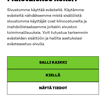
Sivustomme käyttää evästeitä. Käytämme
SITRA SOSIAALISESSA MEDIASSA
evästeitä nähdäksemme mistä sisällöistä
sivustomme käyttäjät ovat kiinnostuneita ja
LinkedIn
mahdollistaaksemme joitakin sivuston
Instagram
toiminnallisuuksia. Voit tutustua tarkemmin
YouTube
evästeiden sisältöön ja hallita asetuksiasi
evästeasetus-sivulla
Sitra 2025
SALLI KAIKKI
Tietosuoja
KIELLÄ
Evästeasetukset
Ilmoituskanava
NÄYTÄ TIEDOT
Saavutettavuusseloste
Asiakirjajulkisuus
Sitran digitaalinen viestintä ja verkkopalvelut