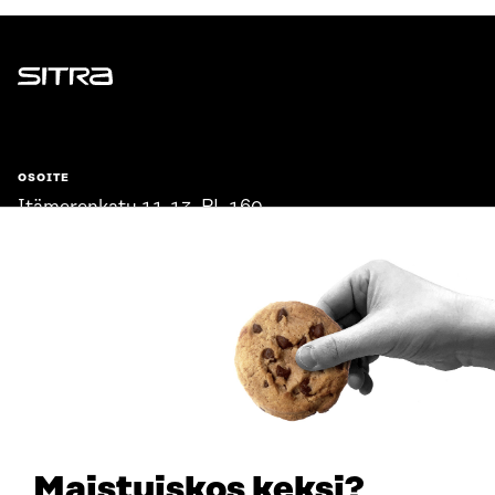
Sitra
OSOITE
Itämerenkatu 11-13, PL 160,
00181 Helsinki
Saapumisohjeet
Y-TUNNUS
0202132-3
PUHELIN
+358 294 618 991
SÄHKÖPOSTI
etunimi.sukunimi@sitra.fi
sitra@sitra.fi
Maistuiskos keksi?