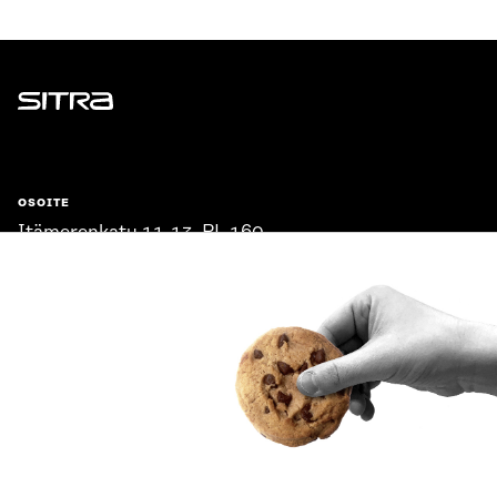
Sitra
OSOITE
Itämerenkatu 11-13, PL 160,
00181 Helsinki
Saapumisohjeet
Y-TUNNUS
0202132-3
PUHELIN
+358 294 618 991
SÄHKÖPOSTI
etunimi.sukunimi@sitra.fi
sitra@sitra.fi