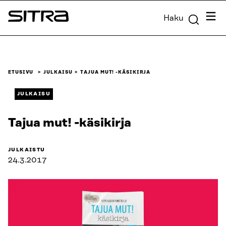
Siirry
Valik
Haku
suoraan
Sitra
sisältöön
↓
ETUSIVU
JULKAISU
TAJUA MUT! -KÄSIKIRJA
JULKAISU
Tajua mut! -käsikirja
JULKAISTU
24.3.2017