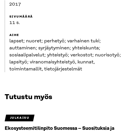
2017
SIVUMÄÄRÄ
11 s.
AIHE
lapset; nuoret; perhetyö; varhainen tuki;
auttaminen; syrjäytyminen; yhteiskunta;
sosiaalipalvelut; yhteistyö; verkostot; nuorisotyö;
lapsityö; viranomaisyhteistyö, kunnat,
toimintamallit, tietojärjestelmät
Tutustu myös
JULKAISU
Ekosysteemitilinpito Suomessa – Suosituksia ja