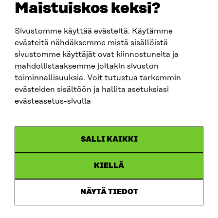
Maistuiskos keksi?
Sivustomme käyttää evästeitä. Käytämme
SITRA SOSIAALISESSA MEDIASSA
evästeitä nähdäksemme mistä sisällöistä
sivustomme käyttäjät ovat kiinnostuneita ja
LinkedIn
mahdollistaaksemme joitakin sivuston
Instagram
toiminnallisuuksia. Voit tutustua tarkemmin
YouTube
evästeiden sisältöön ja hallita asetuksiasi
evästeasetus-sivulla
Sitra 2025
SALLI KAIKKI
Tietosuoja
KIELLÄ
Evästeasetukset
Ilmoituskanava
NÄYTÄ TIEDOT
Saavutettavuusseloste
Asiakirjajulkisuus