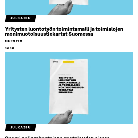
JULKAISU
Yritysten luontotyön toimintamalli ja toimialojen
monimuotoisuustiekartat Suomessa
MUISTIO
2026
JULKAISU