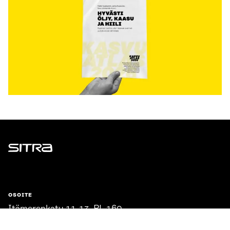
Sitra
OSOITE
Itämerenkatu 11-13, PL 160,
00181 Helsinki