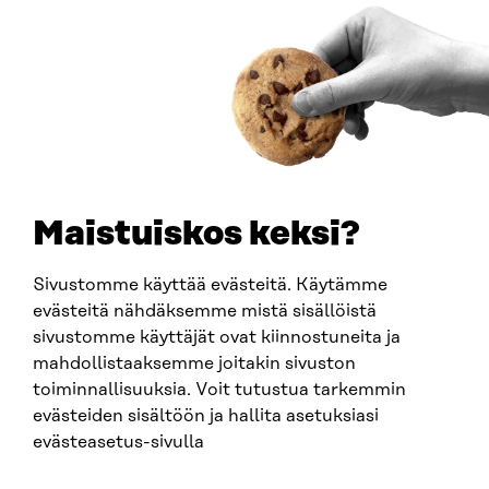
Saapumisohjeet
Y-TUNNUS
0202132-3
PUHELIN
+358 294 618 991
SÄHKÖPOSTI
etunimi.sukunimi@sitra.fi
sitra@sitra.fi
Maistuiskos keksi?
Sivustomme käyttää evästeitä. Käytämme
SITRA SOSIAALISESSA MEDIASSA
evästeitä nähdäksemme mistä sisällöistä
sivustomme käyttäjät ovat kiinnostuneita ja
LinkedIn
mahdollistaaksemme joitakin sivuston
Instagram
toiminnallisuuksia. Voit tutustua tarkemmin
YouTube
evästeiden sisältöön ja hallita asetuksiasi
evästeasetus-sivulla