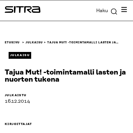
Siirry
Valik
Haku
suoraan
Sitra
sisältöön
↓
ETUSIVU
JULKAISU
TAJUA MUT! -TOIMINTAMALLI LASTEN JA…
JULKAISU
Tajua Mut! -toimintamalli lasten ja
nuorten tukena
JULKAISTU
16.12.2014
KIRJOITTAJAT