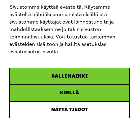
Sivustomme käyttää evästeitä. Käytämme
SITRA SOSIAALISESSA MEDIASSA
evästeitä nähdäksemme mistä sisällöistä
sivustomme käyttäjät ovat kiinnostuneita ja
LinkedIn
mahdollistaaksemme joitakin sivuston
Instagram
toiminnallisuuksia. Voit tutustua tarkemmin
YouTube
evästeiden sisältöön ja hallita asetuksiasi
evästeasetus-sivulla
Sitra 2025
SALLI KAIKKI
Tietosuoja
KIELLÄ
Evästeasetukset
Ilmoituskanava
NÄYTÄ TIEDOT
Saavutettavuusseloste
Asiakirjajulkisuus
Sitran digitaalinen viestintä ja verkkopalvelut