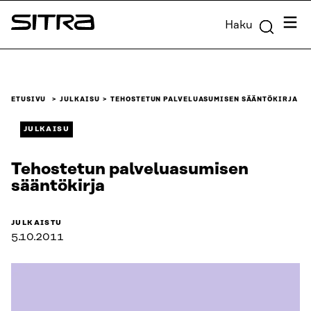
Siirry
Valik
Haku
suoraan
Sitra
sisältöön
↓
ETUSIVU
JULKAISU
TEHOSTETUN PALVELUASUMISEN SÄÄNTÖKIRJA
JULKAISU
Tehostetun palveluasumisen
sääntökirja
JULKAISTU
5.10.2011