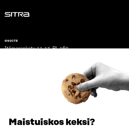
Sitra
OSOITE
Itämerenkatu 11-13, PL 160,
00181 Helsinki
Saapumisohjeet
Y-TUNNUS
0202132-3
PUHELIN
+358 294 618 991
SÄHKÖPOSTI
etunimi.sukunimi@sitra.fi
sitra@sitra.fi
Maistuiskos keksi?