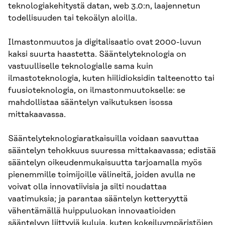
teknologiakehitystä datan, web 3.0:n, laajennetun
todellisuuden tai tekoälyn aloilla.
Ilmastonmuutos ja digitalisaatio ovat 2000-luvun
kaksi suurta haastetta. Sääntelyteknologia on
vastuulliselle teknologialle sama kuin
ilmastoteknologia, kuten hiilidioksidin talteenotto tai
fuusioteknologia, on ilmastonmuutokselle: se
mahdollistaa sääntelyn vaikutuksen isossa
mittakaavassa.
Sääntelyteknologiaratkaisuilla voidaan saavuttaa
sääntelyn tehokkuus suuressa mittakaavassa; edistää
sääntelyn oikeudenmukaisuutta tarjoamalla myös
pienemmille toimijoille välineitä, joiden avulla ne
voivat olla innovatiivisia ja silti noudattaa
vaatimuksia; ja parantaa sääntelyn ketteryyttä
vähentämällä huippuluokan innovaatioiden
sääntelyyn liittyviä kuluja, kuten kokeiluympäristöjen