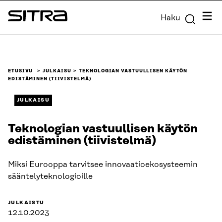
Siirry
Valik
Haku
suoraan
Sitra
sisältöön
↓
ETUSIVU
JULKAISU
TEKNOLOGIAN VASTUULLISEN KÄYTÖN
EDISTÄMINEN (TIIVISTELMÄ)
JULKAISU
Teknologian vastuullisen käytön
edistäminen (tiivistelmä)
Miksi Eurooppa tarvitsee innovaatioekosysteemin
sääntelyteknologioille
JULKAISTU
12.10.2023