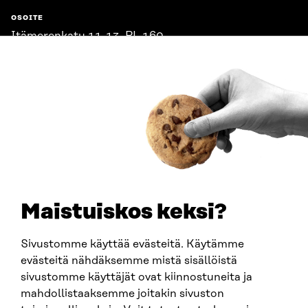
OSOITE
Itämerenkatu 11-13, PL 160,
00181 Helsinki
Saapumisohjeet
Y-TUNNUS
0202132-3
PUHELIN
+358 294 618 991
SÄHKÖPOSTI
etunimi.sukunimi@sitra.fi
sitra@sitra.fi
Maistuiskos keksi?
Sivustomme käyttää evästeitä. Käytämme
SITRA SOSIAALISESSA MEDIASSA
evästeitä nähdäksemme mistä sisällöistä
sivustomme käyttäjät ovat kiinnostuneita ja
LinkedIn
mahdollistaaksemme joitakin sivuston
Instagram