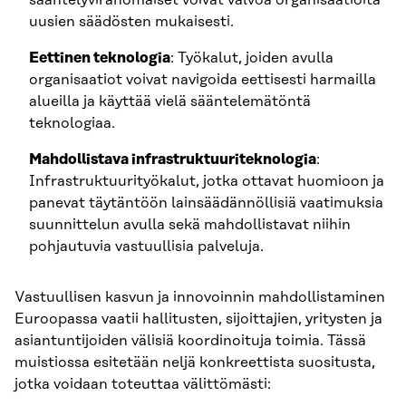
sääntelyviranomaiset voivat valvoa organisaatioita
uusien säädösten mukaisesti.
Eettinen teknologia
: Työkalut, joiden avulla
organisaatiot voivat navigoida eettisesti harmailla
alueilla ja käyttää vielä sääntelemätöntä
teknologiaa.
Mahdollistava infrastruktuuriteknologia
:
Infrastruktuurityökalut, jotka ottavat huomioon ja
panevat täytäntöön lainsäädännöllisiä vaatimuksia
suunnittelun avulla sekä mahdollistavat niihin
pohjautuvia vastuullisia palveluja.
Vastuullisen kasvun ja innovoinnin mahdollistaminen
Euroopassa vaatii hallitusten, sijoittajien, yritysten ja
asiantuntijoiden välisiä koordinoituja toimia. Tässä
muistiossa esitetään neljä konkreettista suositusta,
jotka voidaan toteuttaa välittömästi: