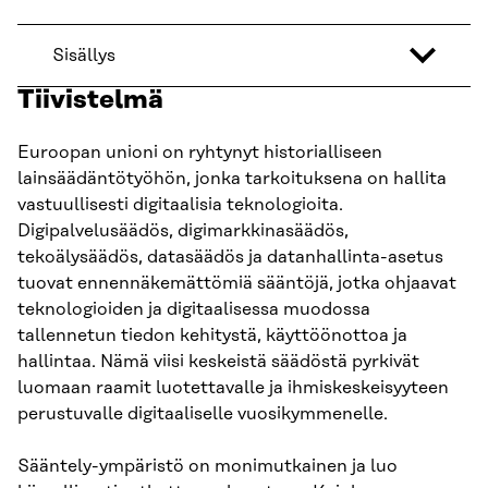
Sisällys
Tiivistelmä
Euroopan unioni on ryhtynyt historialliseen
lainsäädäntötyöhön, jonka tarkoituksena on hallita
vastuullisesti digitaalisia teknologioita.
Digipalvelusäädös, digimarkkinasäädös,
tekoälysäädös, datasäädös ja datanhallinta-asetus
tuovat ennennäkemättömiä sääntöjä, jotka ohjaavat
teknologioiden ja digitaalisessa muodossa
tallennetun tiedon kehitystä, käyttöönottoa ja
hallintaa. Nämä viisi keskeistä säädöstä pyrkivät
luomaan raamit luotettavalle ja ihmiskeskeisyyteen
perustuvalle digitaaliselle vuosikymmenelle.
Sääntely-ympäristö on monimutkainen ja luo