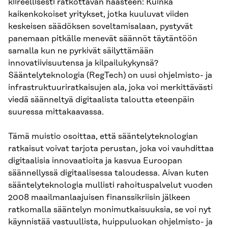
kiireellisesti ratkottavan haasteen: Kuinka
kaikenkokoiset yritykset, jotka kuuluvat viiden
keskeisen säädöksen soveltamisalaan, pystyvät
panemaan pitkälle menevät säännöt täytäntöön
samalla kun ne pyrkivät säilyttämään
innovatiivisuutensa ja kilpailukykynsä?
Sääntelyteknologia (RegTech) on uusi ohjelmisto- ja
infrastruktuuriratkaisujen ala, joka voi merkittävästi
viedä säänneltyä digitaalista taloutta eteenpäin
suuressa mittakaavassa.
Tämä muistio osoittaa, että sääntelyteknologian
ratkaisut voivat tarjota perustan, joka voi vauhdittaa
digitaalisia innovaatioita ja kasvua Euroopan
säännellyssä digitaalisessa taloudessa. Aivan kuten
sääntelyteknologia mullisti rahoituspalvelut vuoden
2008 maailmanlaajuisen finanssikriisin jälkeen
ratkomalla sääntelyn monimutkaisuuksia, se voi nyt
käynnistää vastuullista, huippuluokan ohjelmisto- ja