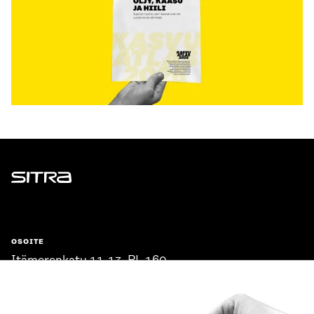
Sitra
OSOITE
Itämerenkatu 11-13, PL 160,
00181 Helsinki
Saapumisohjeet
Y-TUNNUS