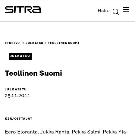
Siirry
Valik
Haku
suoraan
Sitra
sisältöön
↓
ETUSIVU
JULKAISU
TEOLLINEN SUOMI
JULKAISU
Teollinen Suomi
JULKAISTU
25.11.2011
KIRJOITTAJAT
Eero Eloranta, Jukka Ranta, Pekka Salmi, Pekka Ylä-