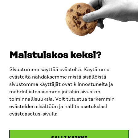
0202132-3
PUHELIN
+358 294 618 991
SÄHKÖPOSTI
etunimi.sukunimi@sitra.fi
sitra@sitra.fi
Maistuiskos keksi?
Sivustomme käyttää evästeitä. Käytämme
SITRA SOSIAALISESSA MEDIASSA
evästeitä nähdäksemme mistä sisällöistä
sivustomme käyttäjät ovat kiinnostuneita ja
LinkedIn
mahdollistaaksemme joitakin sivuston
Instagram
toiminnallisuuksia. Voit tutustua tarkemmin
YouTube
evästeiden sisältöön ja hallita asetuksiasi
evästeasetus-sivulla
Sitra 2025