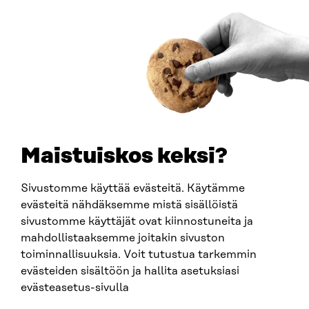
Saapumisohjeet
Y-TUNNUS
0202132-3
PUHELIN
+358 294 618 991
SÄHKÖPOSTI
etunimi.sukunimi@sitra.fi
sitra@sitra.fi
Maistuiskos keksi?
Sivustomme käyttää evästeitä. Käytämme
SITRA SOSIAALISESSA MEDIASSA
evästeitä nähdäksemme mistä sisällöistä
sivustomme käyttäjät ovat kiinnostuneita ja
LinkedIn
mahdollistaaksemme joitakin sivuston
Instagram
toiminnallisuuksia. Voit tutustua tarkemmin
YouTube
evästeiden sisältöön ja hallita asetuksiasi
evästeasetus-sivulla