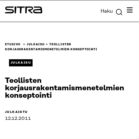
Siirry
Valik
Haku
suoraan
Sitra
sisältöön
↓
ETUSIVU
JULKAISU
TEOLLISTEN
KORJAUSRAKENTAMISMENETELMIEN KONSEPTOINTI
JULKAISU
Teollisten
korjausrakentamismenetelmien
konseptointi
JULKAISTU
12.12.2011