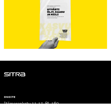
Sitra
OSOITE
Itämerenkatu 11-13, PL 160,
00181 Helsinki