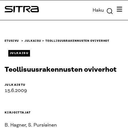
Siirry
Valik
Haku
suoraan
Sitra
sisältöön
↓
ETUSIVU
JULKAISU
TEOLLISUUSRAKENNUSTEN OVIVERHOT
JULKAISU
Teollisuusrakennusten oviverhot
JULKAISTU
15.6.2009
KIRJOITTAJAT
B. Hagner, S. Pursiainen