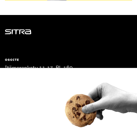
Sitra
OSOITE
Itämerenkatu 11-13, PL 160,
00181 Helsinki
Saapumisohjeet
Y-TUNNUS
0202132-3
PUHELIN
+358 294 618 991
SÄHKÖPOSTI
etunimi.sukunimi@sitra.fi