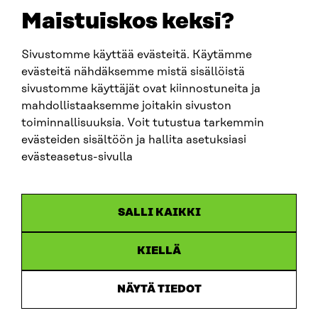
sitra@sitra.fi
Maistuiskos keksi?
Sivustomme käyttää evästeitä. Käytämme
SITRA SOSIAALISESSA MEDIASSA
evästeitä nähdäksemme mistä sisällöistä
sivustomme käyttäjät ovat kiinnostuneita ja
LinkedIn
mahdollistaaksemme joitakin sivuston
Instagram
toiminnallisuuksia. Voit tutustua tarkemmin
YouTube
evästeiden sisältöön ja hallita asetuksiasi
evästeasetus-sivulla
Sitra 2025
SALLI KAIKKI
Tietosuoja
KIELLÄ
Evästeasetukset
Ilmoituskanava
NÄYTÄ TIEDOT
Saavutettavuusseloste
Asiakirjajulkisuus