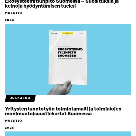
Ekosysteemitilinpito Suomessa – Suosituksia ja
keinoja hyödyntämisen tueksi
MUISTIO
2026
JULKAISU
Yritysten luontotyön toimintamalli ja toimialojen
monimuotoisuustiekartat Suomessa
MUISTIO
2026