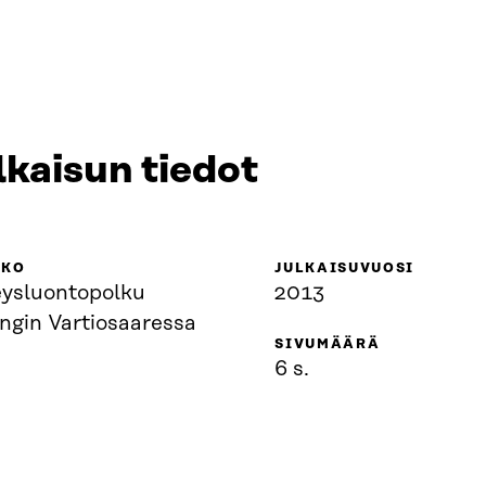
lkaisun tiedot
KKO
JULKAISUVUOSI
eysluontopolku
2013
ngin Vartiosaaressa
SIVUMÄÄRÄ
6 s.