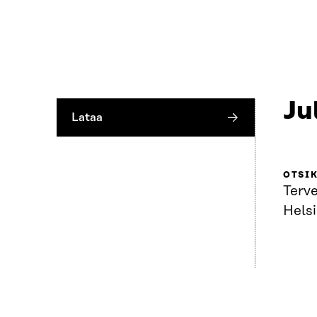
Ju
Lataa
OTSI
Terv
Helsi