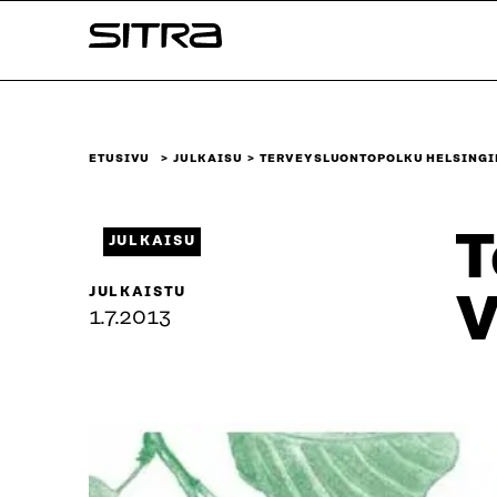
Siirry
Sitra
suoraan
sisältöön
↓
ETUSIVU
JULKAISU
TERVEYSLUONTOPOLKU HELSINGI
T
JULKAISU
JULKAISTU
V
1.7.2013