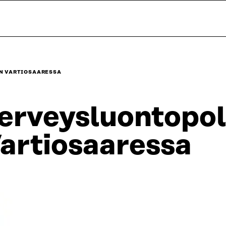
N VARTIOSAARESSA
erveysluontopol
artiosaaressa