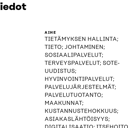
tiedot
AIHE
TIETÄMYKSEN HALLINTA;
TIETO; JOHTAMINEN;
SOSIAALIPALVELUT;
TERVEYSPALVELUT; SOTE-
UUDISTUS;
HYVINVOINTIPALVELUT;
PALVELUJÄRJESTELMÄT;
PALVELUTUOTANTO;
MAAKUNNAT;
KUSTANNUSTEHOKKUUS;
ASIAKASLÄHTÖISYYS;
DIGITALISAATIO; ITSEHOITO