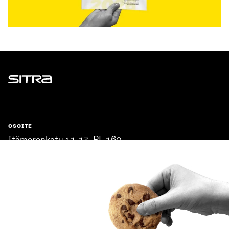
Sitra
OSOITE
Itämerenkatu 11-13, PL 160,
00181 Helsinki
Saapumisohjeet
Y-TUNNUS
0202132-3
PUHELIN
+358 294 618 991