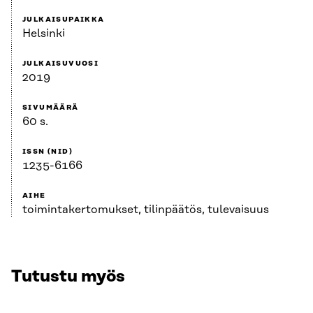
JULKAISUPAIKKA
Helsinki
JULKAISUVUOSI
2019
SIVUMÄÄRÄ
60 s.
ISSN (NID)
1235-6166
AIHE
toimintakertomukset, tilinpäätös, tulevaisuus
Tutustu myös