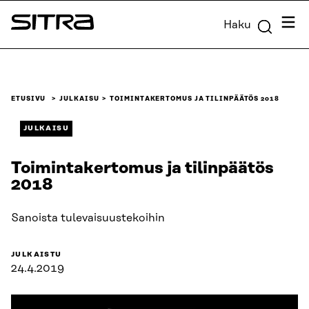
Siirry
Valik
Haku
suoraan
Sitra
sisältöön
↓
ETUSIVU
JULKAISU
TOIMINTAKERTOMUS JA TILINPÄÄTÖS 2018
JULKAISU
Toimintakertomus ja tilinpäätös
2018
Sanoista tulevaisuustekoihin
JULKAISTU
24.4.2019