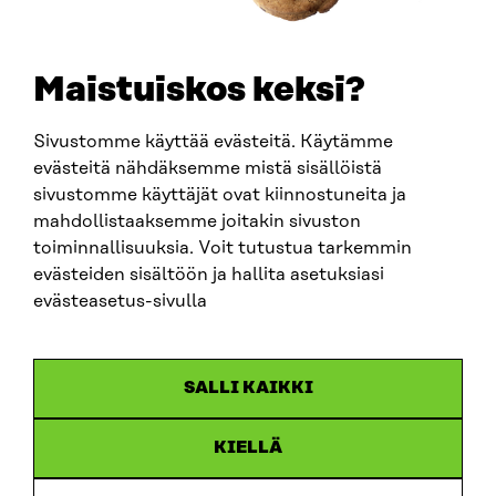
SÄHKÖPOSTI
etunimi.sukunimi@sitra.fi
sitra@sitra.fi
Maistuiskos keksi?
Sivustomme käyttää evästeitä. Käytämme
SITRA SOSIAALISESSA MEDIASSA
evästeitä nähdäksemme mistä sisällöistä
sivustomme käyttäjät ovat kiinnostuneita ja
LinkedIn
mahdollistaaksemme joitakin sivuston
Instagram
toiminnallisuuksia. Voit tutustua tarkemmin
YouTube
evästeiden sisältöön ja hallita asetuksiasi
evästeasetus-sivulla
Sitra 2025
SALLI KAIKKI
Tietosuoja
KIELLÄ
Evästeasetukset
Ilmoituskanava