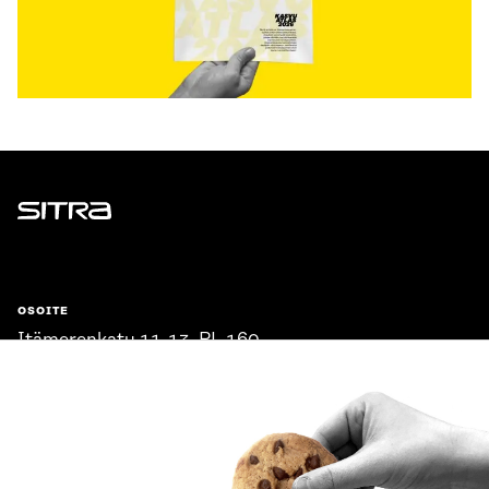
Sitra
OSOITE
Itämerenkatu 11-13, PL 160,
00181 Helsinki
Saapumisohjeet
Y-TUNNUS
0202132-3