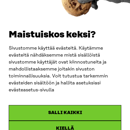
PUHELIN
+358 294 618 991
SÄHKÖPOSTI
etunimi.sukunimi@sitra.fi
sitra@sitra.fi
Maistuiskos keksi?
Sivustomme käyttää evästeitä. Käytämme
SITRA SOSIAALISESSA MEDIASSA
evästeitä nähdäksemme mistä sisällöistä
sivustomme käyttäjät ovat kiinnostuneita ja
LinkedIn
mahdollistaaksemme joitakin sivuston
Instagram
toiminnallisuuksia. Voit tutustua tarkemmin
YouTube
evästeiden sisältöön ja hallita asetuksiasi
evästeasetus-sivulla
Sitra 2025
SALLI KAIKKI
Tietosuoja
KIELLÄ