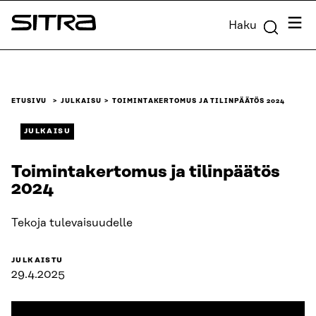
Siirry
Valik
Haku
suoraan
Sitra
sisältöön
↓
ETUSIVU
JULKAISU
TOIMINTAKERTOMUS JA TILINPÄÄTÖS 2024
JULKAISU
Toimintakertomus ja tilinpäätös
2024
Tekoja tulevaisuudelle
JULKAISTU
29.4.2025