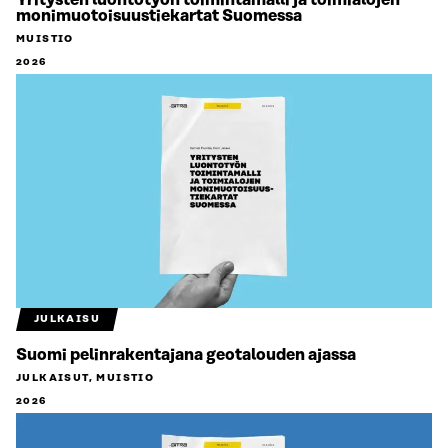
Yritysten luontotyön toimintamalli ja toimialojen
monimuotoisuustiekartat Suomessa
MUISTIO
2026
JULKAISU
Suomi pelinrakentajana geotalouden ajassa
JULKAISUT, MUISTIO
2026