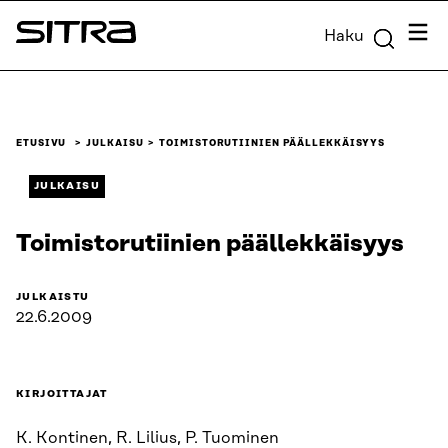
Siirry
Valik
Haku
suoraan
Sitra
sisältöön
↓
ETUSIVU
JULKAISU
TOIMISTORUTIINIEN PÄÄLLEKKÄISYYS
JULKAISU
Toimistorutiinien päällekkäisyys
JULKAISTU
22.6.2009
KIRJOITTAJAT
K. Kontinen, R. Lilius, P. Tuominen