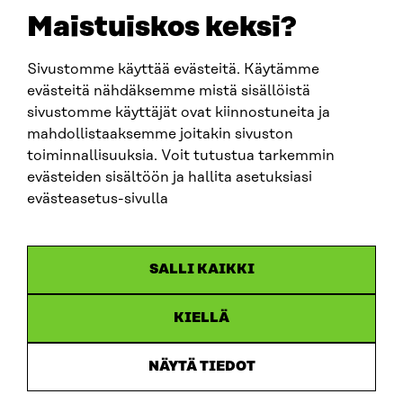
sitra@sitra.fi
Maistuiskos keksi?
Sivustomme käyttää evästeitä. Käytämme
SITRA SOSIAALISESSA MEDIASSA
evästeitä nähdäksemme mistä sisällöistä
sivustomme käyttäjät ovat kiinnostuneita ja
LinkedIn
mahdollistaaksemme joitakin sivuston
Instagram
toiminnallisuuksia. Voit tutustua tarkemmin
YouTube
evästeiden sisältöön ja hallita asetuksiasi
evästeasetus-sivulla
Sitra 2025
SALLI KAIKKI
Tietosuoja
KIELLÄ
Evästeasetukset
Ilmoituskanava
NÄYTÄ TIEDOT
Saavutettavuusseloste
Asiakirjajulkisuus