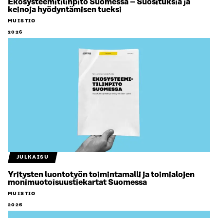
Ekosysteemitilinpito Suomessa – Suosituksia ja
keinoja hyödyntämisen tueksi
MUISTIO
2026
JULKAISU
Yritysten luontotyön toimintamalli ja toimialojen
monimuotoisuustiekartat Suomessa
MUISTIO
2026