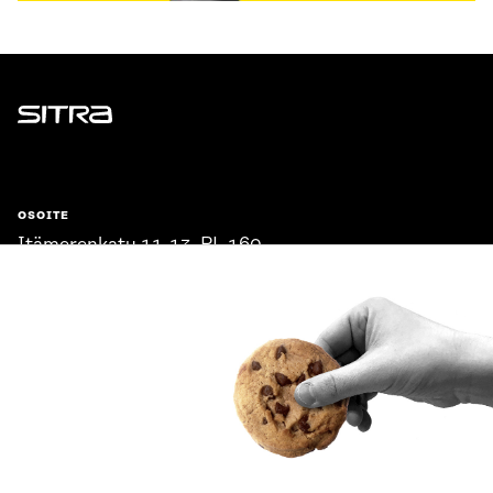
Sitra
OSOITE
Itämerenkatu 11-13, PL 160,
00181 Helsinki
Saapumisohjeet
Y-TUNNUS
0202132-3
PUHELIN
+358 294 618 991
SÄHKÖPOSTI
etunimi.sukunimi@sitra.fi