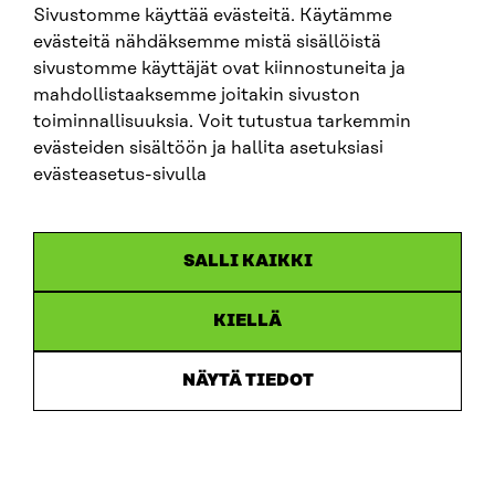
Sivustomme käyttää evästeitä. Käytämme
SITRA SOSIAALISESSA MEDIASSA
evästeitä nähdäksemme mistä sisällöistä
sivustomme käyttäjät ovat kiinnostuneita ja
LinkedIn
mahdollistaaksemme joitakin sivuston
Instagram
toiminnallisuuksia. Voit tutustua tarkemmin
YouTube
evästeiden sisältöön ja hallita asetuksiasi
evästeasetus-sivulla
Sitra 2025
SALLI KAIKKI
Tietosuoja
KIELLÄ
Evästeasetukset
Ilmoituskanava
NÄYTÄ TIEDOT
Saavutettavuusseloste
Asiakirjajulkisuus
Sitran digitaalinen viestintä ja verkkopalvelut