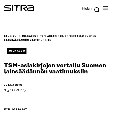
Siirry
Valik
Haku
suoraan
Sitra
sisältöön
↓
ETUSIVU
JULKAISU
TSM-ASIAKIRJOJEN VERTAILU SUOMEN
LAINSÄÄDÄNNÖN VAATIMUKSIIN
JULKAISU
TSM-asiakirjojen vertailu Suomen
lainsäädännön vaatimuksiin
JULKAISTU
15.10.2015
KIRJOITTAJAT