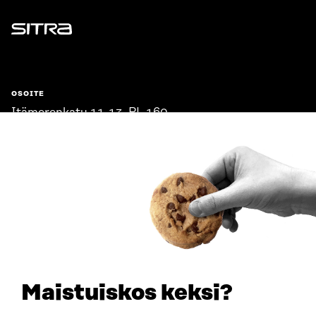
Sitra
OSOITE
Itämerenkatu 11-13, PL 160,
00181 Helsinki
Saapumisohjeet
Y-TUNNUS
0202132-3
PUHELIN
+358 294 618 991
SÄHKÖPOSTI
etunimi.sukunimi@sitra.fi
sitra@sitra.fi
Maistuiskos keksi?