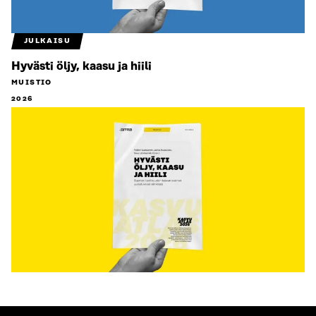
JULKAISU
Hyvästi öljy, kaasu ja hiili
MUISTIO
2026