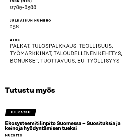
ISSN (NID)
0785-8388
JULKAISUN NUMERO
258
AIHE
PALKAT, TULOSPALKKAUS, TEOLLISUUS,
TYÖMARKKINAT, TALOUDELLINEN KEHITYS,
BONUKSET, TUOTTAVUUS, EU, TYÖLLISYYS
Tutustu myös
JULKAISU
Ekosysteemitilinpito Suomessa – Suosituksia ja
keinoja hyödyntämisen tueksi
MUISTIO