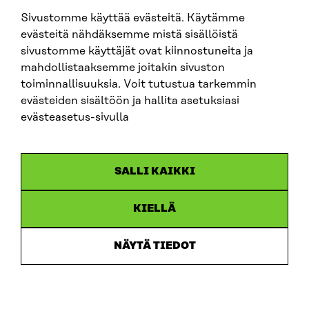
Sivustomme käyttää evästeitä. Käytämme
SITRA SOSIAALISESSA MEDIASSA
evästeitä nähdäksemme mistä sisällöistä
sivustomme käyttäjät ovat kiinnostuneita ja
LinkedIn
mahdollistaaksemme joitakin sivuston
Instagram
toiminnallisuuksia. Voit tutustua tarkemmin
YouTube
evästeiden sisältöön ja hallita asetuksiasi
evästeasetus-sivulla
Sitra 2025
SALLI KAIKKI
Tietosuoja
KIELLÄ
Evästeasetukset
Ilmoituskanava
NÄYTÄ TIEDOT
Saavutettavuusseloste
Asiakirjajulkisuus
Sitran digitaalinen viestintä ja verkkopalvelut