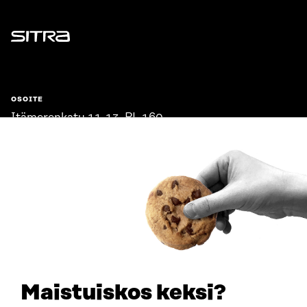
Sitra
OSOITE
Itämerenkatu 11-13, PL 160,
00181 Helsinki
Saapumisohjeet
Y-TUNNUS
0202132-3
PUHELIN
+358 294 618 991
SÄHKÖPOSTI
etunimi.sukunimi@sitra.fi
sitra@sitra.fi
Maistuiskos keksi?