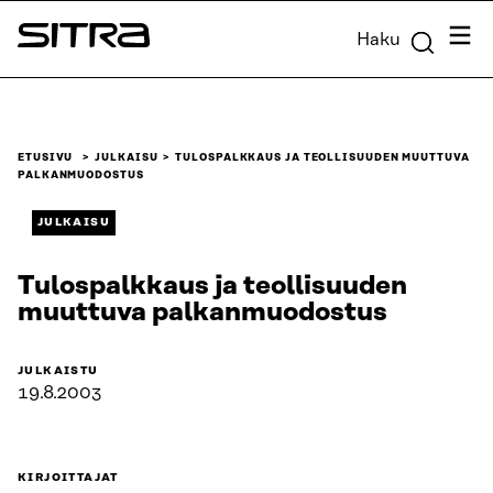
Siirry
Valik
Haku
suoraan
Sitra
sisältöön
↓
ETUSIVU
JULKAISU
TULOSPALKKAUS JA TEOLLISUUDEN MUUTTUVA
PALKANMUODOSTUS
JULKAISU
Tulospalkkaus ja teollisuuden
muuttuva palkanmuodostus
JULKAISTU
19.8.2003
KIRJOITTAJAT