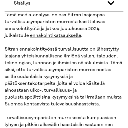
Sisällys
Tämä media-analyysi on osa Sitran laajempaa
turvallisuusympäristön murrosta käsittelevää
ennakointityötä ja jatkoa joulukuussa 2024
julkaistulle
ennakointikatsaukselle
.
Sitran ennakointityössä turvallisuutta on lähestytty
laajana yhteiskunnallisena ilmiönä vallan, talouden,
teknologian, luonnon ja ihmisten näkökulmista. Tämä
siksi, että turvallisuusympäristön murros nostaa
esille uudenlaisia kysymyksiä ja
päätöksentekotarpeita, joita ei voida käsitellä
ainoastaan ulko-, turvallisuus- ja
puolustuspoliittisina kysymyksinä tai irrallaan muista
Suomea kohtaavista tulevaisuushaasteista.
Turvallisuusympäristön murroksesta kumpuaviaan
lyhyen ja pitkän aikavälin haasteisiin vastaaminen