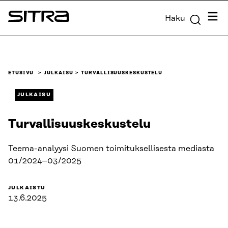
Siirry
Valik
Haku
suoraan
Sitra
sisältöön
↓
ETUSIVU
JULKAISU
TURVALLISUUSKESKUSTELU
JULKAISU
Turvallisuuskeskustelu
Teema-analyysi Suomen toimituksellisesta mediasta
01/2024–03/2025
JULKAISTU
13.6.2025