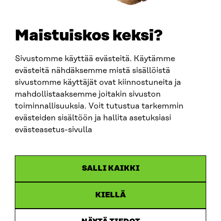
SÄHKÖPOSTI
etunimi.sukunimi@sitra.fi
sitra@sitra.fi
Maistuiskos keksi?
Sivustomme käyttää evästeitä. Käytämme
SITRA SOSIAALISESSA MEDIASSA
evästeitä nähdäksemme mistä sisällöistä
sivustomme käyttäjät ovat kiinnostuneita ja
LinkedIn
mahdollistaaksemme joitakin sivuston
Instagram
toiminnallisuuksia. Voit tutustua tarkemmin
YouTube
evästeiden sisältöön ja hallita asetuksiasi
evästeasetus-sivulla
Sitra 2025
SALLI KAIKKI
Tietosuoja
KIELLÄ
Evästeasetukset
Ilmoituskanava