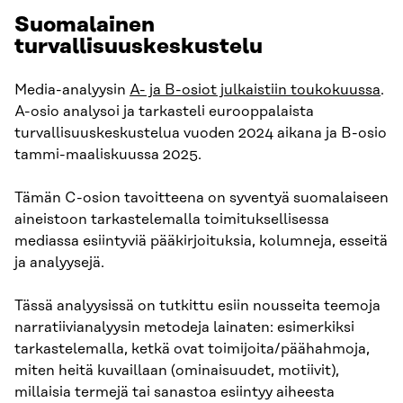
Suomalainen
turvallisuuskeskustelu
Media-analyysin
A- ja B-osiot julkaistiin toukokuussa
.
A-osio analysoi ja tarkasteli eurooppalaista
turvallisuuskeskustelua vuoden 2024 aikana ja B-osio
tammi-maaliskuussa 2025.
Tämän C-osion tavoitteena on syventyä suomalaiseen
aineistoon tarkastelemalla toimituksellisessa
mediassa esiintyviä pääkirjoituksia, kolumneja, esseitä
ja analyysejä.
Tässä analyysissä on tutkittu esiin nousseita teemoja
narratiivianalyysin metodeja lainaten: esimerkiksi
tarkastelemalla, ketkä ovat toimijoita/päähahmoja,
miten heitä kuvaillaan (ominaisuudet, motiivit),
millaisia termejä tai sanastoa esiintyy aiheesta