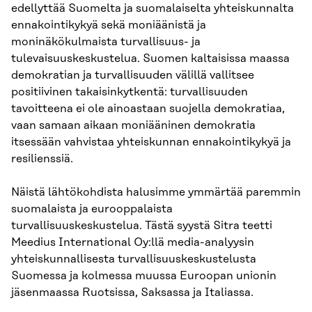
edellyttää Suomelta ja suomalaiselta yhteiskunnalta
ennakointikykyä sekä moniäänistä ja
moninäkökulmaista turvallisuus- ja
tulevaisuuskeskustelua. Suomen kaltaisissa maassa
demokratian ja turvallisuuden välillä vallitsee
positiivinen takaisinkytkentä: turvallisuuden
tavoitteena ei ole ainoastaan suojella demokratiaa,
vaan samaan aikaan moniääninen demokratia
itsessään vahvistaa yhteiskunnan ennakointikykyä ja
resilienssiä.
Näistä lähtökohdista halusimme ymmärtää paremmin
suomalaista ja eurooppalaista
turvallisuuskeskustelua. Tästä syystä Sitra teetti
Meedius International Oy:llä media-analyysin
yhteiskunnallisesta turvallisuuskeskustelusta
Suomessa ja kolmessa muussa Euroopan unionin
jäsenmaassa Ruotsissa, Saksassa ja Italiassa.