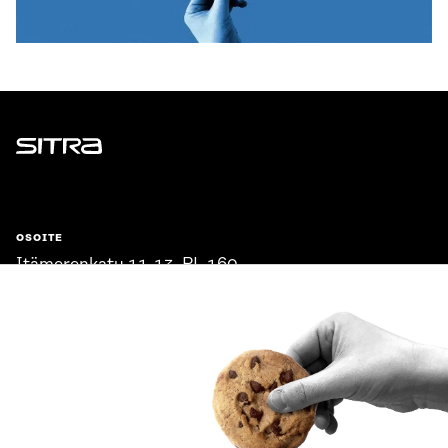
Sitra
OSOITE
Itämerenkatu 11-13, PL 160,
00181 Helsinki
Saapumisohjeet
Y-TUNNUS
0202132-3
PUHELIN
+358 294 618 991