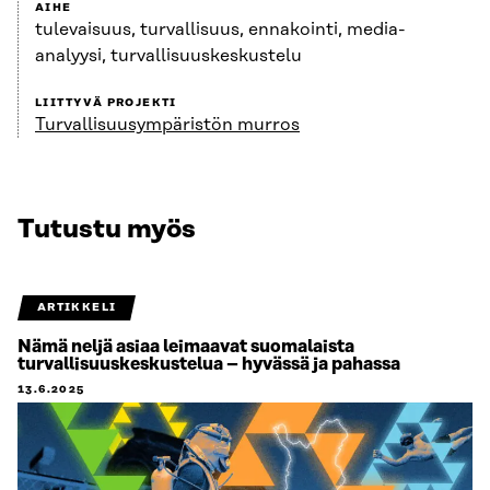
AIHE
tulevaisuus, turvallisuus, ennakointi, media-
analyysi, turvallisuuskeskustelu
LIITTYVÄ PROJEKTI
Turvallisuus­ympäristön murros
Tutustu myös
ARTIKKELI
Nämä neljä asiaa leimaavat suomalaista
turvallisuuskeskustelua – hyvässä ja pahassa
13.6.2025