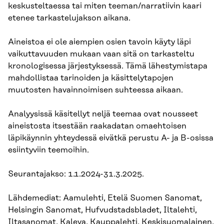
keskusteltaessa tai miten teeman/narratiivin kaari
etenee tarkastelujakson aikana.
Aineistoa ei ole aiempien osien tavoin käyty läpi
vaikuttavuuden mukaan vaan sitä on tarkasteltu
kronologisessa järjestyksessä. Tämä lähestymistapa
mahdollistaa tarinoiden ja käsittelytapojen
muutosten havainnoimisen suhteessa aikaan.
Analyysissä käsitellyt neljä teemaa ovat nousseet
aineistosta itsestään raakadatan omaehtoisen
läpikäynnin yhteydessä eivätkä perustu A- ja B-osissa
esiintyviin teemoihin.
Seurantajakso: 1.1.2024-31.3.2025.
Lähdemediat: Aamulehti, Etelä Suomen Sanomat,
Helsingin Sanomat, Hufvudstadsbladet, Iltalehti,
Iltasanomat, Kaleva, Kauppalehti, Keskisuomalainen,