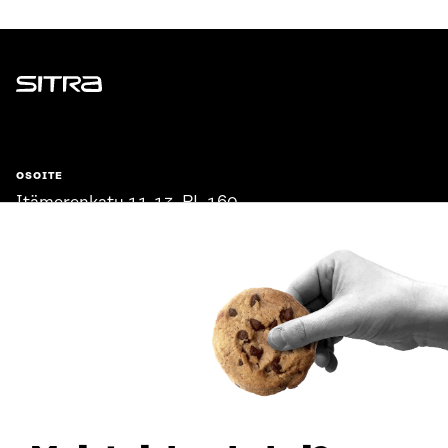
Sitra
OSOITE
Itämerenkatu 11-13, PL 160,
00181 Helsinki
Saapumisohjeet
Y-TUNNUS
0202132-3
PUHELIN
+358 294 618 991
SÄHKÖPOSTI
etunimi.sukunimi@sitra.fi
sitra@sitra.fi