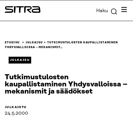
Siirry
Valik
Haku
suoraan
Sitra
sisältöön
↓
ETUSIVU
JULKAISU
TUTKIMUSTULOSTEN KAUPALLISTAMINEN
YHDYSVALLOISSA – MEKANISMIT…
JULKAISU
Tutkimustulosten
kaupallistaminen Yhdysvalloissa –
mekanismit ja säädökset
JULKAISTU
24.5.2000