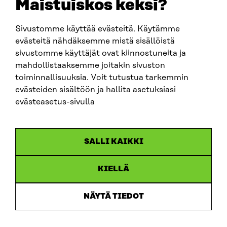
Maistuiskos keksi?
Sivustomme käyttää evästeitä. Käytämme
SITRA SOSIAALISESSA MEDIASSA
evästeitä nähdäksemme mistä sisällöistä
sivustomme käyttäjät ovat kiinnostuneita ja
LinkedIn
mahdollistaaksemme joitakin sivuston
Instagram
toiminnallisuuksia. Voit tutustua tarkemmin
YouTube
evästeiden sisältöön ja hallita asetuksiasi
evästeasetus-sivulla
Sitra 2025
SALLI KAIKKI
Tietosuoja
KIELLÄ
Evästeasetukset
Ilmoituskanava
NÄYTÄ TIEDOT
Saavutettavuusseloste
Asiakirjajulkisuus
Sitran digitaalinen viestintä ja verkkopalvelut