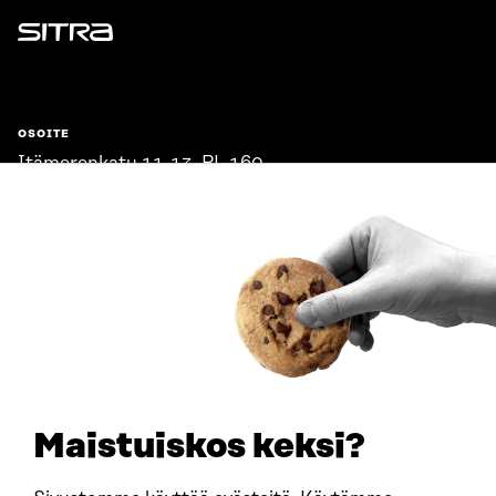
Sitra
OSOITE
Itämerenkatu 11-13, PL 160,
00181 Helsinki
Saapumisohjeet
Y-TUNNUS
0202132-3
PUHELIN
+358 294 618 991
SÄHKÖPOSTI
etunimi.sukunimi@sitra.fi
sitra@sitra.fi
Maistuiskos keksi?