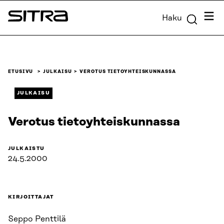
Siirry
Valik
Haku
suoraan
Sitra
sisältöön
↓
ETUSIVU
JULKAISU
VEROTUS TIETOYHTEISKUNNASSA
JULKAISU
Verotus tietoyhteiskunnassa
JULKAISTU
24.5.2000
KIRJOITTAJAT
Seppo Penttilä