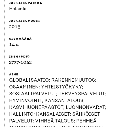
JULKAISUPAIKKA
Helsinki
JULKAISUVUOSI
2015
SIVUMÄÄRÄ
14 s.
ISSN (PDF)
2737-1042
AIHE
GLOBALISAATIO; RAKENNEMUUTOS;
OSAAMINEN; YHTEISTYÖKYKY;
SOSIAALIPALVELUT; TERVEYSPALVELUT;
HYVINVOINTI; KANSANTALOUS;
KASVIHUONEPÄÄSTÖT; LUONNONVARAT;
HALLINTO; KANSALAISET; SÄHKÖISET
PALVELUT; VIHREÄ TALOUS; PEHMEÄ