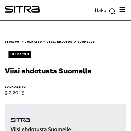
Siirry
Valik
Haku
suoraan
Sitra
sisältöön
↓
ETUSIVU
JULKAISU
VIISI EHDOTUSTA SUOMELLE
JULKAISU
Viisi ehdotusta Suomelle
JULKAISTU
9.2.2015