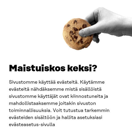
00181 Helsinki
Saapumisohjeet
Y-TUNNUS
0202132-3
PUHELIN
+358 294 618 991
SÄHKÖPOSTI
etunimi.sukunimi@sitra.fi
sitra@sitra.fi
Maistuiskos keksi?
Sivustomme käyttää evästeitä. Käytämme
SITRA SOSIAALISESSA MEDIASSA
evästeitä nähdäksemme mistä sisällöistä
sivustomme käyttäjät ovat kiinnostuneita ja
LinkedIn
mahdollistaaksemme joitakin sivuston
Instagram
toiminnallisuuksia. Voit tutustua tarkemmin
YouTube
evästeiden sisältöön ja hallita asetuksiasi
evästeasetus-sivulla