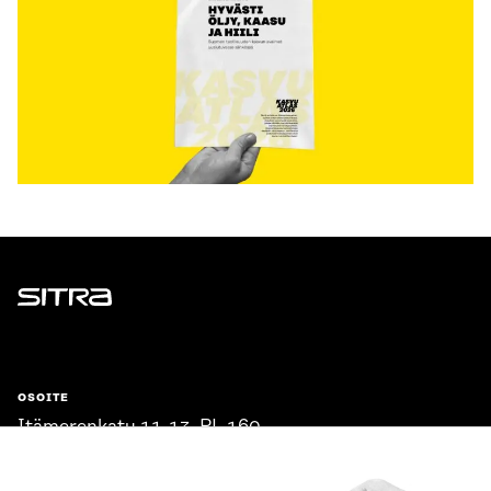
Sitra
OSOITE
Itämerenkatu 11-13, PL 160,
00181 Helsinki
Saapumisohjeet