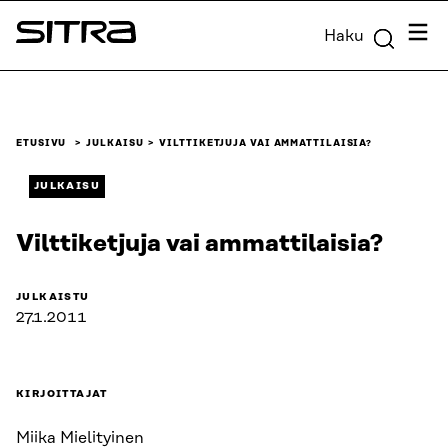
Siirry
Valik
Haku
suoraan
Sitra
sisältöön
↓
ETUSIVU
JULKAISU
VILTTIKETJUJA VAI AMMATTILAISIA?
JULKAISU
Vilttiketjuja vai ammattilaisia?
JULKAISTU
27.1.2011
KIRJOITTAJAT
Miika Mielityinen