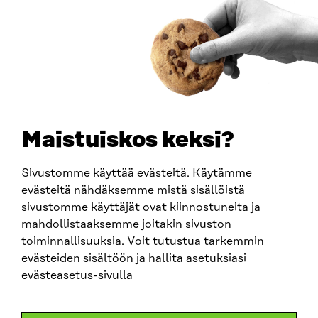
Y-TUNNUS
0202132-3
PUHELIN
+358 294 618 991
SÄHKÖPOSTI
etunimi.sukunimi@sitra.fi
sitra@sitra.fi
Maistuiskos keksi?
Sivustomme käyttää evästeitä. Käytämme
SITRA SOSIAALISESSA MEDIASSA
evästeitä nähdäksemme mistä sisällöistä
sivustomme käyttäjät ovat kiinnostuneita ja
LinkedIn
mahdollistaaksemme joitakin sivuston
Instagram
toiminnallisuuksia. Voit tutustua tarkemmin
YouTube
evästeiden sisältöön ja hallita asetuksiasi
evästeasetus-sivulla