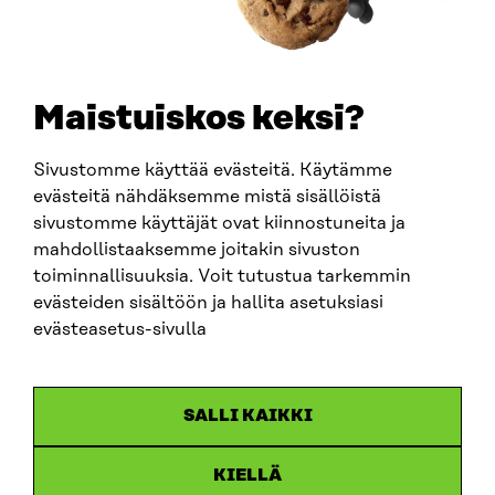
+358 294 618 991
SÄHKÖPOSTI
etunimi.sukunimi@sitra.fi
sitra@sitra.fi
Maistuiskos keksi?
Sivustomme käyttää evästeitä. Käytämme
SITRA SOSIAALISESSA MEDIASSA
evästeitä nähdäksemme mistä sisällöistä
sivustomme käyttäjät ovat kiinnostuneita ja
LinkedIn
mahdollistaaksemme joitakin sivuston
Instagram
toiminnallisuuksia. Voit tutustua tarkemmin
YouTube
evästeiden sisältöön ja hallita asetuksiasi
evästeasetus-sivulla
Sitra 2025
SALLI KAIKKI
Tietosuoja
KIELLÄ
Evästeasetukset