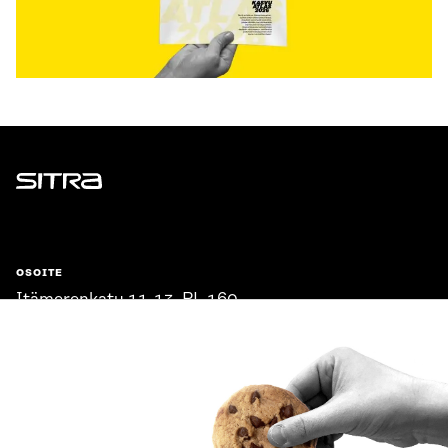
Sitra
OSOITE
Itämerenkatu 11-13, PL 160,
00181 Helsinki
Saapumisohjeet
Y-TUNNUS
0202132-3
PUHELIN