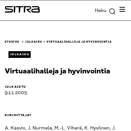
Siirry
Valik
Haku
suoraan
Sitra
sisältöön
↓
ETUSIVU
JULKAISU
VIRTUAALIHALLEJA JA HYVINVOINTIA
JULKAISU
Virtuaalihalleja ja hyvinvointia
JULKAISTU
9.11.2005
KIRJOITTAJAT
A. Kasvio, J. Nurmela, M.-L. Viherä, K. Hyvönen, J.