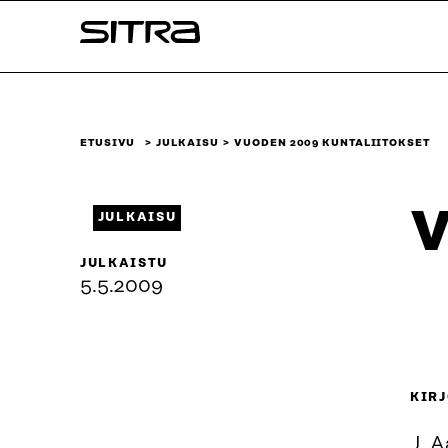
Siirry
Sitra
suoraan
sisältöön
↓
ETUSIVU
JULKAISU
VUODEN 2009 KUNTALIITOKSET
V
JULKAISU
JULKAISTU
5.5.2009
KIRJ
J. A