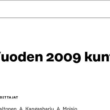
uoden 2009 kunt
OITTAJAT
altonen, A. Kangasharju, A. Moisio