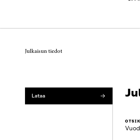
Julkaisun tiedot
Ju
Lataa
OTSI
Vuod