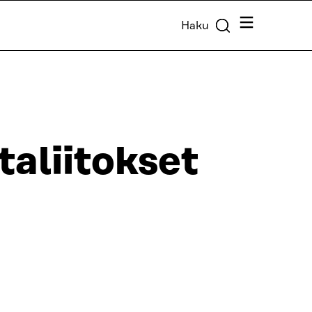
Valikko
Haku
aliitokset