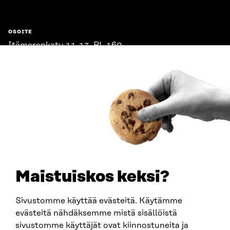
OSOITE
Itämerenkatu 11-13, PL 160,
00181 Helsinki
Saapumisohjeet
Y-TUNNUS
0202132-3
PUHELIN
+358 294 618 991
SÄHKÖPOSTI
etunimi.sukunimi@sitra.fi
sitra@sitra.fi
Maistuiskos keksi?
Sivustomme käyttää evästeitä. Käytämme
SITRA SOSIAALISESSA MEDIASSA
evästeitä nähdäksemme mistä sisällöistä
sivustomme käyttäjät ovat kiinnostuneita ja