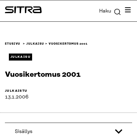
Siirry
Valik
Haku
suoraan
Sitra
sisältöön
↓
ETUSIVU
JULKAISU
VUOSIKERTOMUS 2001
JULKAISU
Vuosikertomus 2001
JULKAISTU
13.1.2006
Sisällys