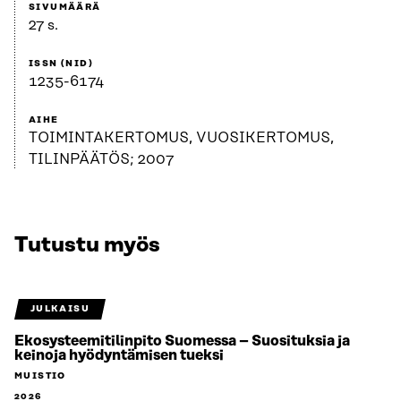
SIVUMÄÄRÄ
27 s.
ISSN (NID)
1235-6174
AIHE
TOIMINTAKERTOMUS, VUOSIKERTOMUS,
TILINPÄÄTÖS; 2007
Tutustu myös
JULKAISU
Ekosysteemitilinpito Suomessa – Suosituksia ja
keinoja hyödyntämisen tueksi
MUISTIO
2026