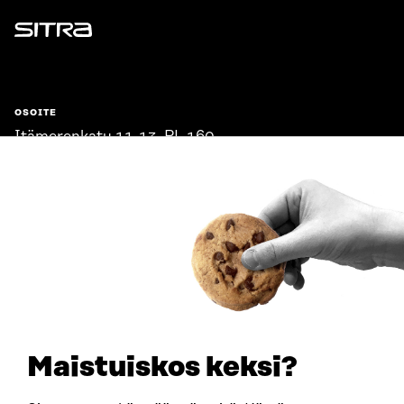
Sitra
OSOITE
Itämerenkatu 11-13, PL 160,
00181 Helsinki
Saapumisohjeet
Y-TUNNUS
0202132-3
PUHELIN
+358 294 618 991
SÄHKÖPOSTI
etunimi.sukunimi@sitra.fi
sitra@sitra.fi
Maistuiskos keksi?