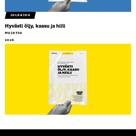
JULKAISU
Hyvästi öljy, kaasu ja hiili
MUISTIO
2026