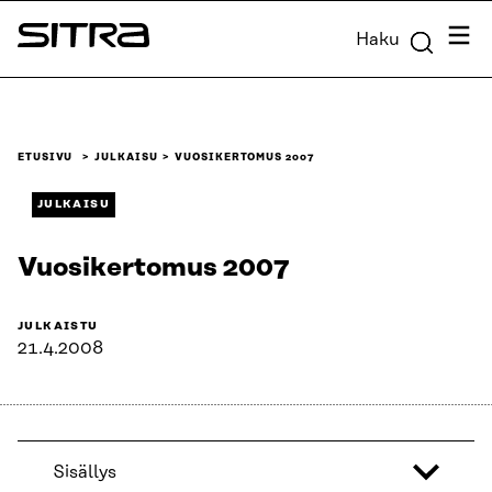
Siirry
Valik
Haku
suoraan
Sitra
sisältöön
↓
ETUSIVU
JULKAISU
VUOSIKERTOMUS 2007
JULKAISU
Vuosikertomus 2007
JULKAISTU
21.4.2008
Sisällys