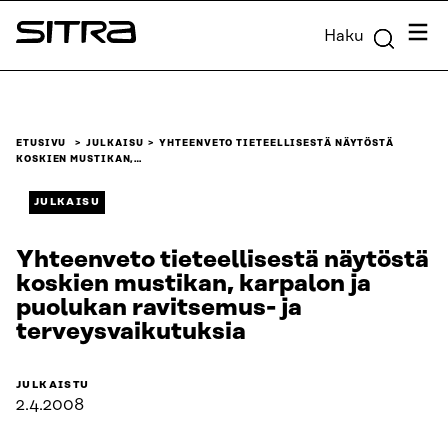
Siirry
Valik
Haku
suoraan
Sitra
sisältöön
↓
ETUSIVU
JULKAISU
YHTEENVETO TIETEELLISESTÄ NÄYTÖSTÄ
KOSKIEN MUSTIKAN,…
JULKAISU
Yhteenveto tieteellisestä näytöstä
koskien mustikan, karpalon ja
puolukan ravitsemus- ja
terveysvaikutuksia
JULKAISTU
2.4.2008