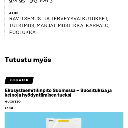
978-951-563-626-3
AIHE
RAVITSEMUS- JA TERVEYSVAIKUTUKSET,
TUTKIMUS, MARJAT, MUSTIKKA, KARPALO,
PUOLUKKA
Tutustu myös
JULKAISU
Ekosysteemitilinpito Suomessa – Suosituksia ja
keinoja hyödyntämisen tueksi
MUISTIO
2026