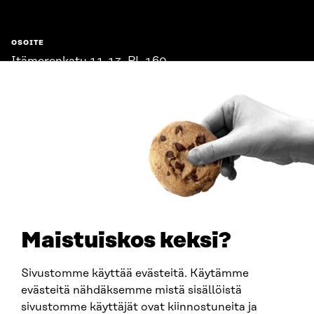
OSOITE
Itämerenkatu 11-13, PL 160,
00181 Helsinki
Saapumisohjeet
Y-TUNNUS
0202132-3
PUHELIN
+358 294 618 991
SÄHKÖPOSTI
etunimi.sukunimi@sitra.fi
sitra@sitra.fi
Maistuiskos keksi?
Sivustomme käyttää evästeitä. Käytämme
SITRA SOSIAALISESSA MEDIASSA
evästeitä nähdäksemme mistä sisällöistä
sivustomme käyttäjät ovat kiinnostuneita ja