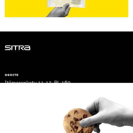
Sitra
OSOITE
Itämerenkatu 11-13, PL 160,
00181 Helsinki
Saapumisohjeet
Y-TUNNUS
0202132-3
PUHELIN
+358 294 618 991