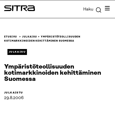
Siirry
Valik
Haku
suoraan
Sitra
sisältöön
↓
ETUSIVU
JULKAISU
YMPÄRISTÖTEOLLISUUDEN
KOTIMARKKINOIDEN KEHITTÄMINEN SUOMESSA
JULKAISU
Ympäristöteollisuuden
kotimarkkinoiden kehittäminen
Suomessa
JULKAISTU
29.8.2006