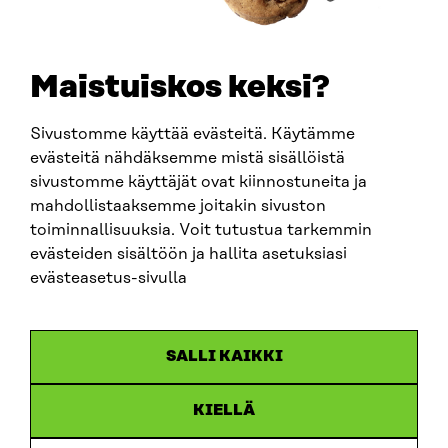
SÄHKÖPOSTI
etunimi.sukunimi@sitra.fi
sitra@sitra.fi
Maistuiskos keksi?
Sivustomme käyttää evästeitä. Käytämme
SITRA SOSIAALISESSA MEDIASSA
evästeitä nähdäksemme mistä sisällöistä
sivustomme käyttäjät ovat kiinnostuneita ja
LinkedIn
mahdollistaaksemme joitakin sivuston
Instagram
toiminnallisuuksia. Voit tutustua tarkemmin
YouTube
evästeiden sisältöön ja hallita asetuksiasi
evästeasetus-sivulla
Sitra 2025
SALLI KAIKKI
Tietosuoja
KIELLÄ
Evästeasetukset