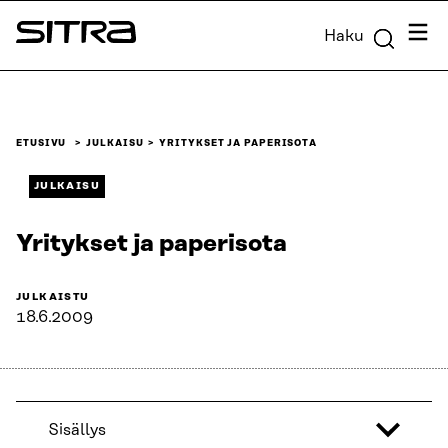
Siirry
Valik
Haku
suoraan
Sitra
sisältöön
↓
ETUSIVU
JULKAISU
YRITYKSET JA PAPERISOTA
JULKAISU
Yritykset ja paperisota
JULKAISTU
18.6.2009
Sisällys