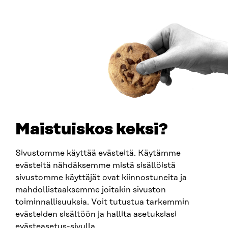
00181 Helsinki
Saapumisohjeet
Y-TUNNUS
0202132-3
PUHELIN
+358 294 618 991
SÄHKÖPOSTI
etunimi.sukunimi@sitra.fi
sitra@sitra.fi
Maistuiskos keksi?
Sivustomme käyttää evästeitä. Käytämme
SITRA SOSIAALISESSA MEDIASSA
evästeitä nähdäksemme mistä sisällöistä
sivustomme käyttäjät ovat kiinnostuneita ja
LinkedIn
mahdollistaaksemme joitakin sivuston
Instagram
toiminnallisuuksia. Voit tutustua tarkemmin
YouTube
evästeiden sisältöön ja hallita asetuksiasi
evästeasetus-sivulla