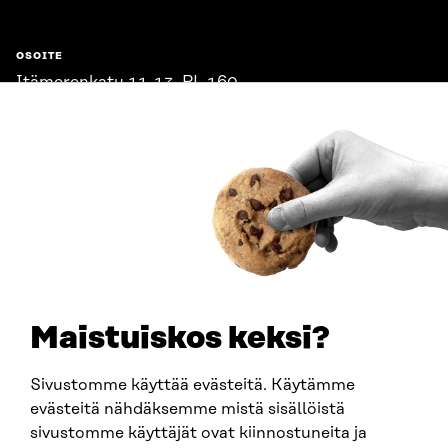
OSOITE
Itämerenkatu 11-13, PL 160,
00181 Helsinki
Saapumisohjeet
Y-TUNNUS
0202132-3
PUHELIN
+358 294 618 991
SÄHKÖPOSTI
etunimi.sukunimi@sitra.fi
sitra@sitra.fi
Maistuiskos keksi?
Sivustomme käyttää evästeitä. Käytämme
SITRA SOSIAALISESSA MEDIASSA
evästeitä nähdäksemme mistä sisällöistä
sivustomme käyttäjät ovat kiinnostuneita ja