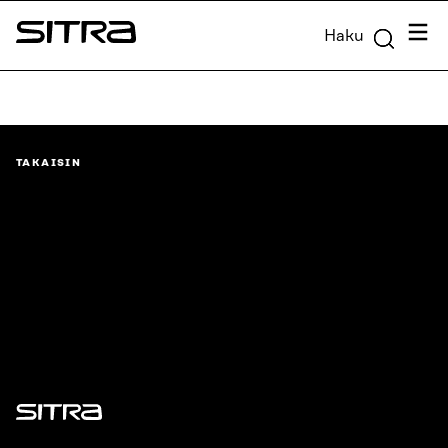
Siirry
Valik
Haku
suoraan
Sitra
sisältöön
↓
TAKAISIN
Sitra