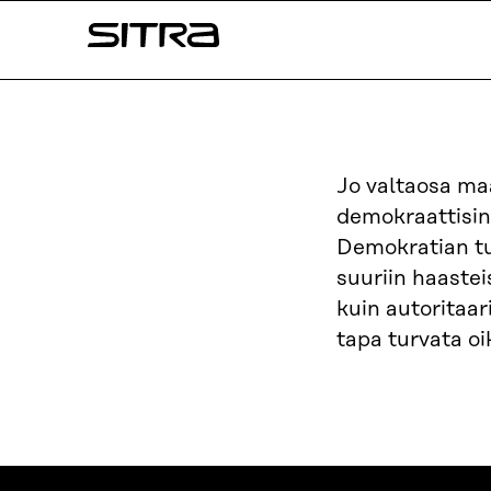
Siirry
Sitra
suoraan
sisältöön
↓
Jo valtaosa maa
demokraattisin
Demokratian tu
suuriin haastei
kuin autoritaar
tapa turvata oi