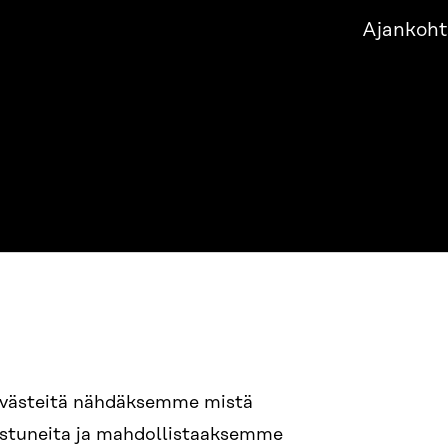
Ajankoht
evästeitä nähdäksemme mistä
94 618 991
nostuneita ja mahdollistaaksemme