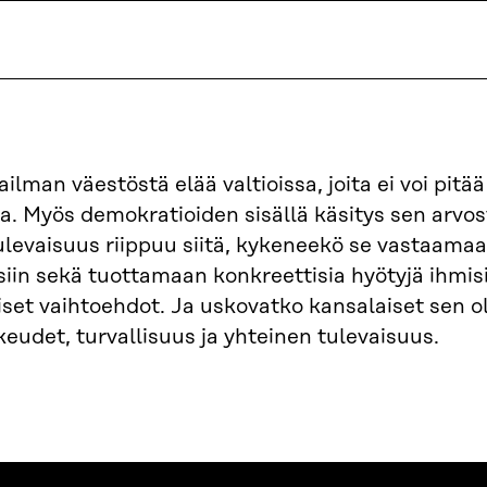
ilman väestöstä elää valtioissa, joita ei voi pitää
a. Myös demokratioiden sisällä käsitys sen arvos
levaisuus riippuu siitä, kykeneekö se vastaam
siin sekä tuottamaan konkreettisia hyötyjä ihmi
iset vaihtoehdot. Ja uskovatko kansalaiset sen 
keudet, turvallisuus ja yhteinen tulevaisuus.