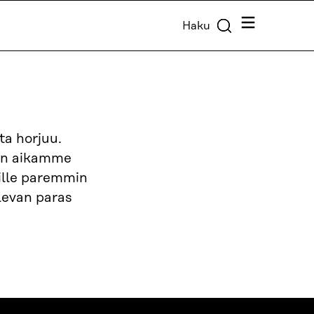
Valikko
Haku
ta horjuu.
aan aikamme
sille paremmin
olevan paras