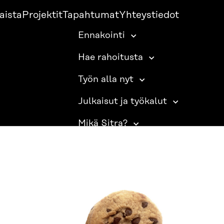
aista
Projektit
Tapahtumat
Yhteystiedot
Ennakointi
Hae rahoitusta
Työn alla nyt
Julkaisut ja työkalut
Mikä Sitra?
SITRA SOSIAALISESSA MEDIASSA
LinkedIn
Instagram