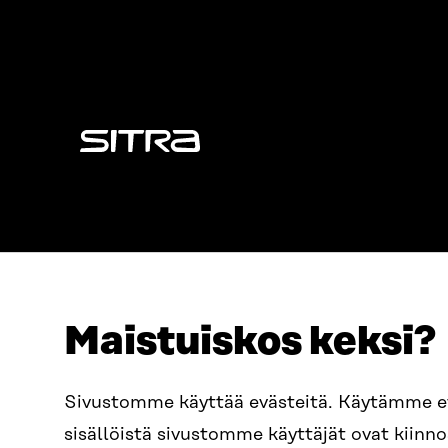
Sitra
Maistuiskos keksi?
OSOITE
PUHELIN
Sivustomme käyttää evästeitä. Käytämme 
Itämerenkatu 11-13, PL 160,
+358 2
sisällöistä sivustomme käyttäjät ovat kiin
00181 Helsinki