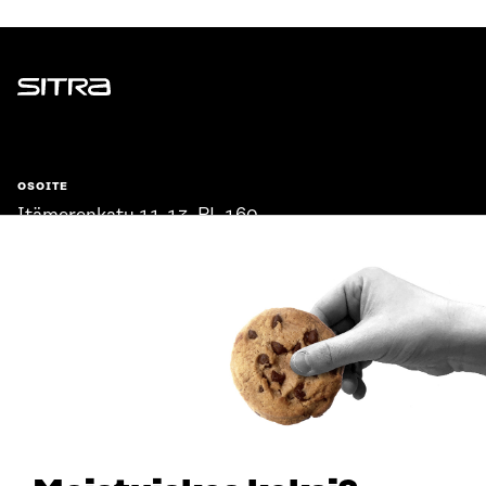
Sitra
OSOITE
Itämerenkatu 11-13, PL 160,
00181 Helsinki
Saapumisohjeet
Y-TUNNUS
0202132-3
PUHELIN
+358 294 618 991
SÄHKÖPOSTI
etunimi.sukunimi@sitra.fi
sitra@sitra.fi