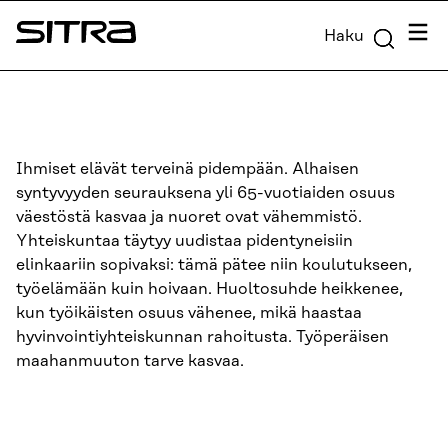
Siirry
Valik
Haku
suoraan
Sitra
sisältöön
↓
Ihmiset elävät terveinä pidempään. Alhaisen
syntyvyyden seurauksena yli 65-vuotiaiden osuus
väestöstä kasvaa ja nuoret ovat vähemmistö.
Yhteiskuntaa täytyy uudistaa pidentyneisiin
elinkaariin sopivaksi: tämä pätee niin koulutukseen,
työelämään kuin hoivaan. Huoltosuhde heikkenee,
kun työikäisten osuus vähenee, mikä haastaa
hyvinvointiyhteiskunnan rahoitusta. Työperäisen
maahanmuuton tarve kasvaa.