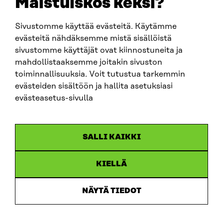
Maistuiskos keksi?
Sivustomme käyttää evästeitä. Käytämme
SITRA SOSIAALISESSA MEDIASSA
evästeitä nähdäksemme mistä sisällöistä
sivustomme käyttäjät ovat kiinnostuneita ja
LinkedIn
mahdollistaaksemme joitakin sivuston
Instagram
toiminnallisuuksia. Voit tutustua tarkemmin
YouTube
evästeiden sisältöön ja hallita asetuksiasi
evästeasetus-sivulla
Sitra 2025
SALLI KAIKKI
Tietosuoja
KIELLÄ
Evästeasetukset
Ilmoituskanava
NÄYTÄ TIEDOT
Saavutettavuusseloste
Asiakirjajulkisuus
Sitran digitaalinen viestintä ja verkkopalvelut