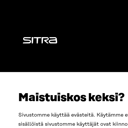
Sitra
Maistuiskos keksi?
OSOITE
PUHELIN
Sivustomme käyttää evästeitä. Käytämme 
Itämerenkatu 11-13, PL 160,
+358 2
sisällöistä sivustomme käyttäjät ovat kiin
00181 Helsinki