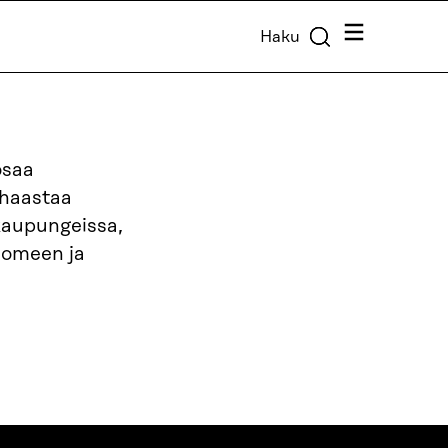
Valikko
Haku
osaa
 haastaa
kaupungeissa,
uomeen ja