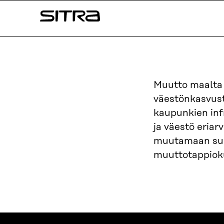
Siirry
Sitra
suoraan
sisältöön
↓
Muutto maalta 
väestönkasvus
kaupunkien inf
ja väestö eria
muutamaan suu
muuttotappioku