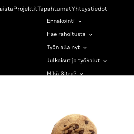
aista
Projektit
Tapahtumat
Yhteystiedot
Ennakointi
Hae rahoitusta
Työn alla nyt
Julkaisut ja työkalut
Mikä Sitra?
SITRA SOSIAALISESSA MEDIASSA
LinkedIn
Instagram