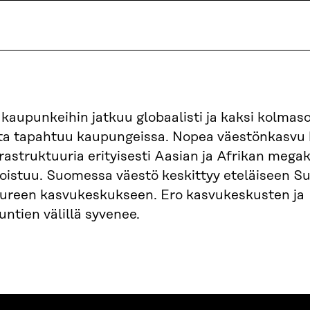
kaupunkeihin jatkuu globaalisti ja kaksi kolmas
ta tapahtuu kaupungeissa. Nopea väestönkasvu
rastruktuuria erityisesti Aasian ja Afrikan mega
rvoistuu. Suomessa väestö keskittyy eteläiseen S
reen kasvukeskukseen. Ero kasvukeskusten ja
ntien välillä syvenee.