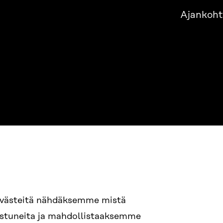
Ajankoht
evästeitä nähdäksemme mistä
94 618 991
nostuneita ja mahdollistaaksemme