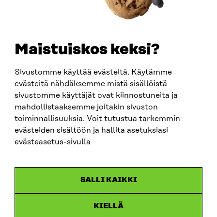
+358 294 618 991
SÄHKÖPOSTI
etunimi.sukunimi@sitra.fi
sitra@sitra.fi
Maistuiskos keksi?
Sivustomme käyttää evästeitä. Käytämme
SITRA SOSIAALISESSA MEDIASSA
evästeitä nähdäksemme mistä sisällöistä
sivustomme käyttäjät ovat kiinnostuneita ja
LinkedIn
mahdollistaaksemme joitakin sivuston
Instagram
toiminnallisuuksia. Voit tutustua tarkemmin
YouTube
evästeiden sisältöön ja hallita asetuksiasi
evästeasetus-sivulla
Sitra 2025
SALLI KAIKKI
Tietosuoja
KIELLÄ
Evästeasetukset