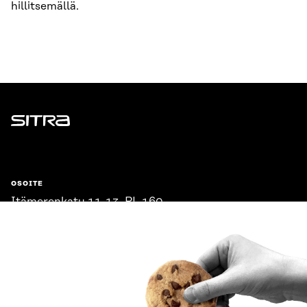
hillitsemällä.
Sitra
OSOITE
Itämerenkatu 11-13, PL 160,
00181 Helsinki
Saapumisohjeet
Y-TUNNUS
0202132-3
PUHELIN