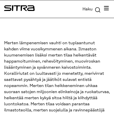
Siirry
Valik
Haku
suoraan
Sitra
sisältöön
↓
Merten lämpenemisen vauhti on tuplaantunut
kahden viime vuosikymmenen aikana. Ilmaston
kuumenemisen lisäksi merten tilaa heikentävät
happamoituminen, rehevöityminen, muoviroskan
lisääntyminen ja syvänmeren kaivostoiminta.
Koralliriutat on luultavasti jo menetetty, merivirrat
saattavat pysähtyä ja jäätiköt sulavat entistä
nopeammin. Merten tilan heikkeneminen uhkaa
suoraan satojen miljoonien elinkeinoja ja ruokaturvaa,
heikentää merten kykyä sitoa hiiltä ja kiihdyttää
luontokatoa. Merten tilaa voidaan parantaa
ilmastoteoilla, merten suojelulla ja ravinnepäästöjä