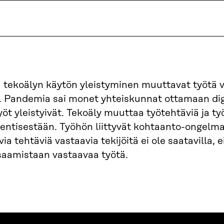
ja tekoälyn käytön yleistyminen muuttavat työtä 
. Pandemia sai monet yhteiskunnat ottamaan dig
työt yleistyivät. Tekoäly muuttaa työtehtäviä ja ty
entisestään. Työhön liittyvät kohtaanto-ongelma
via tehtäviä vastaavia tekijöitä ei ole saatavilla, 
osaamistaan vastaavaa työtä.