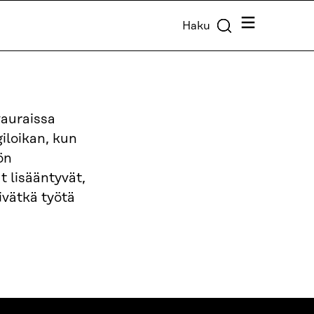
Valikko
Haku
vauraissa
iloikan, kun
ön
t lisääntyvät,
eivätkä työtä