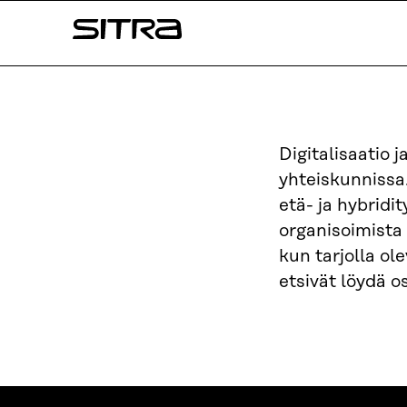
Siirry
Sitra
suoraan
sisältöön
↓
Digitalisaatio 
yhteiskunnissa
etä- ja hybridi
organisoimista 
kun tarjolla ole
etsivät löydä 