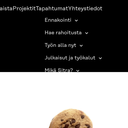
aista
Projektit
Tapahtumat
Yhteystiedot
Ennakointi
Hae rahoitusta
Työn alla nyt
Julkaisut ja työkalut
Mikä Sitra?
SITRA SOSIAALISESSA MEDIASSA
LinkedIn
Instagram