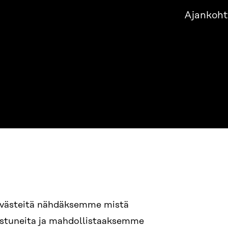
Ajankoht
evästeitä nähdäksemme mistä
94 618 991
nostuneita ja mahdollistaaksemme