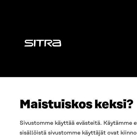
Sitra
Maistuiskos keksi?
OSOITE
PUHELIN
Sivustomme käyttää evästeitä. Käytämme 
Itämerenkatu 11-13, PL 160,
+358 2
sisällöistä sivustomme käyttäjät ovat kiin
00181 Helsinki