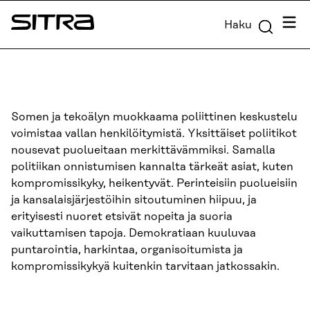
Siirry
Valik
Haku
suoraan
Sitra
sisältöön
↓
Somen ja tekoälyn muokkaama poliittinen keskustelu
voimistaa vallan henkilöitymistä. Yksittäiset poliitikot
nousevat puolueitaan merkittävämmiksi. Samalla
politiikan onnistumisen kannalta tärkeät asiat, kuten
kompromissikyky, heikentyvät. Perinteisiin puolueisiin
ja kansalaisjärjestöihin sitoutuminen hiipuu, ja
erityisesti nuoret etsivät nopeita ja suoria
vaikuttamisen tapoja. Demokratiaan kuuluvaa
puntarointia, harkintaa, organisoitumista ja
kompromissikykyä kuitenkin tarvitaan jatkossakin.