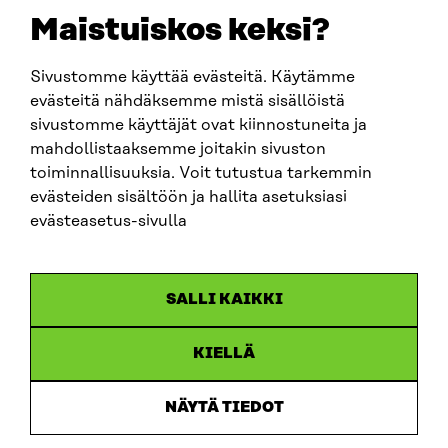
sitra@sitra.fi
Maistuiskos keksi?
Sivustomme käyttää evästeitä. Käytämme
SITRA SOSIAALISESSA MEDIASSA
evästeitä nähdäksemme mistä sisällöistä
sivustomme käyttäjät ovat kiinnostuneita ja
LinkedIn
mahdollistaaksemme joitakin sivuston
Instagram
toiminnallisuuksia. Voit tutustua tarkemmin
YouTube
evästeiden sisältöön ja hallita asetuksiasi
evästeasetus-sivulla
Sitra 2025
SALLI KAIKKI
Tietosuoja
KIELLÄ
Evästeasetukset
Ilmoituskanava
NÄYTÄ TIEDOT
Saavutettavuusseloste
Asiakirjajulkisuus