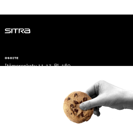
Sitra
OSOITE
Itämerenkatu 11-13, PL 160,
00181 Helsinki
Saapumisohjeet
Y-TUNNUS
0202132-3
PUHELIN
+358 294 618 991
SÄHKÖPOSTI
etunimi.sukunimi@sitra.fi