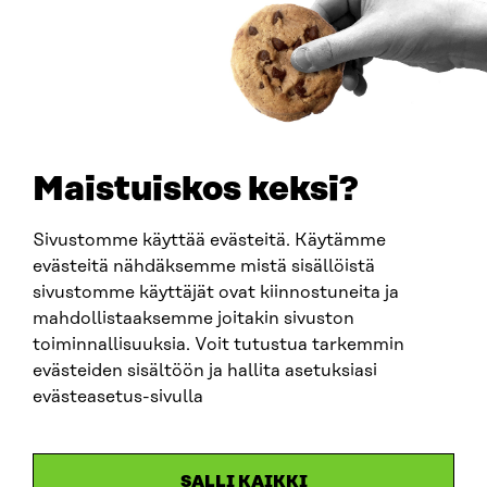
0202132-3
PUHELIN
+358 294 618 991
SÄHKÖPOSTI
etunimi.sukunimi@sitra.fi
sitra@sitra.fi
Maistuiskos keksi?
Sivustomme käyttää evästeitä. Käytämme
SITRA SOSIAALISESSA MEDIASSA
evästeitä nähdäksemme mistä sisällöistä
sivustomme käyttäjät ovat kiinnostuneita ja
LinkedIn
mahdollistaaksemme joitakin sivuston
Instagram
toiminnallisuuksia. Voit tutustua tarkemmin
YouTube
evästeiden sisältöön ja hallita asetuksiasi
evästeasetus-sivulla
Sitra 2025
SALLI KAIKKI