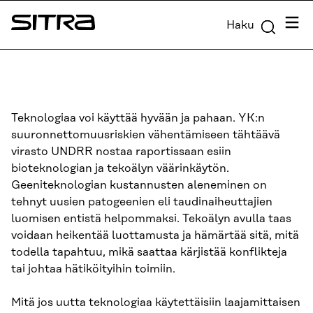
Siirry
Valik
Haku
suoraan
Sitra
sisältöön
↓
Teknologiaa voi käyttää hyvään ja pahaan. YK:n
suuronnettomuusriskien vähentämiseen tähtäävä
virasto UNDRR nostaa raportissaan esiin
bioteknologian ja tekoälyn väärinkäytön.
Geeniteknologian kustannusten aleneminen on
tehnyt uusien patogeenien eli taudinaiheuttajien
luomisen entistä helpommaksi. Tekoälyn avulla taas
voidaan heikentää luottamusta ja hämärtää sitä, mitä
todella tapahtuu, mikä saattaa kärjistää konflikteja
tai johtaa hätiköityihin toimiin.
Mitä jos uutta teknologiaa käytettäisiin laajamittaisen