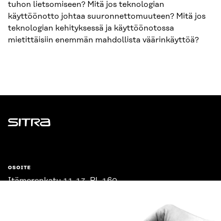
tuhon lietsomiseen? Mitä jos teknologian
käyttöönotto johtaa suuronnettomuuteen? Mitä jos
teknologian kehityksessä ja käyttöönotossa
mietittäisiin enemmän mahdollista väärinkäyttöä?
Sitra
OSOITE
Itämerenkatu 11-13, PL 160,
00181 Helsinki
Saapumisohjeet
Y-TUNNUS