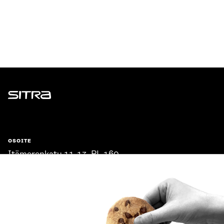
Sitra
OSOITE
Itämerenkatu 11-13, PL 160,
00181 Helsinki
Saapumisohjeet
Y-TUNNUS
0202132-3