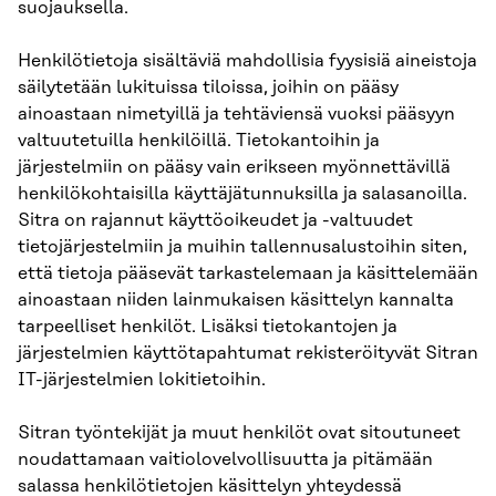
suojauksella.
Henkilötietoja sisältäviä mahdollisia fyysisiä aineistoja
säilytetään lukituissa tiloissa, joihin on pääsy
ainoastaan nimetyillä ja tehtäviensä vuoksi pääsyyn
valtuutetuilla henkilöillä. Tietokantoihin ja
järjestelmiin on pääsy vain erikseen myönnettävillä
henkilökohtaisilla käyttäjätunnuksilla ja salasanoilla.
Sitra on rajannut käyttöoikeudet ja -valtuudet
tietojärjestelmiin ja muihin tallennusalustoihin siten,
että tietoja pääsevät tarkastelemaan ja käsittelemään
ainoastaan niiden lainmukaisen käsittelyn kannalta
tarpeelliset henkilöt. Lisäksi tietokantojen ja
järjestelmien käyttötapahtumat rekisteröityvät Sitran
IT-järjestelmien lokitietoihin.
Sitran työntekijät ja muut henkilöt ovat sitoutuneet
noudattamaan vaitiolovelvollisuutta ja pitämään
salassa henkilötietojen käsittelyn yhteydessä