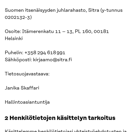
Suomen itsenäisyyden juhlarahasto, Sitra (y-tunnus
0202132-3)
Osoite: Itämerenkatu 11 – 13, PL 160, 00181
Helsinki
Puhelin: +358 294 618 991
Sähköposti: kirjaamo@sitra.fi
Tietosuojavastaava:
Janika Skaffari
Hallintoasiantuntija
2 Henkilötietojen käsittelyn tarkoitus
Käsittelemme henkilötietojasi yhteistyöehdotusten ja