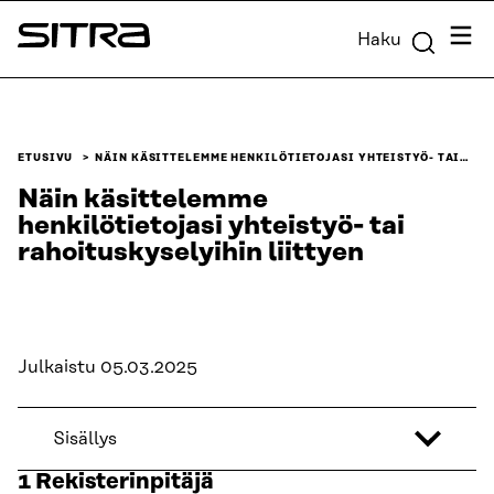
Siirry
Valik
Haku
suoraan
Sitra
sisältöön
↓
ETUSIVU
NÄIN KÄSITTELEMME HENKILÖTIETOJASI YHTEISTYÖ- TAI…
Näin käsittelemme
henkilötietojasi yhteistyö- tai
rahoituskyselyihin liittyen
Julkaistu 05.03.2025
Sisällys
1 Rekisterinpitäjä