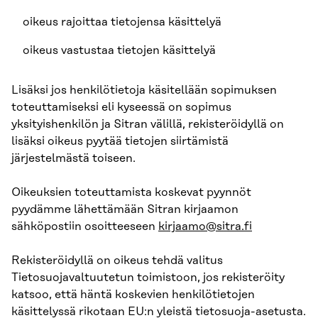
oikeus rajoittaa tietojensa käsittelyä
oikeus vastustaa tietojen käsittelyä
Lisäksi jos henkilötietoja käsitellään sopimuksen
toteuttamiseksi eli kyseessä on sopimus
yksityishenkilön ja Sitran välillä, rekisteröidyllä on
lisäksi oikeus pyytää tietojen siirtämistä
järjestelmästä toiseen.
Oikeuksien toteuttamista koskevat pyynnöt
pyydämme lähettämään Sitran kirjaamon
sähköpostiin osoitteeseen
kirjaamo@sitra.fi
Rekisteröidyllä on oikeus tehdä valitus
Tietosuojavaltuutetun toimistoon, jos rekisteröity
katsoo, että häntä koskevien henkilötietojen
käsittelyssä rikotaan EU:n yleistä tietosuoja-asetusta.