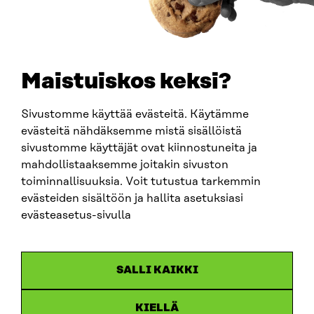
PUHELIN
+358 294 618 991
SÄHKÖPOSTI
etunimi.sukunimi@sitra.fi
sitra@sitra.fi
Maistuiskos keksi?
Sivustomme käyttää evästeitä. Käytämme
SITRA SOSIAALISESSA MEDIASSA
evästeitä nähdäksemme mistä sisällöistä
sivustomme käyttäjät ovat kiinnostuneita ja
LinkedIn
mahdollistaaksemme joitakin sivuston
Instagram
toiminnallisuuksia. Voit tutustua tarkemmin
YouTube
evästeiden sisältöön ja hallita asetuksiasi
evästeasetus-sivulla
Sitra 2025
SALLI KAIKKI
Tietosuoja
KIELLÄ