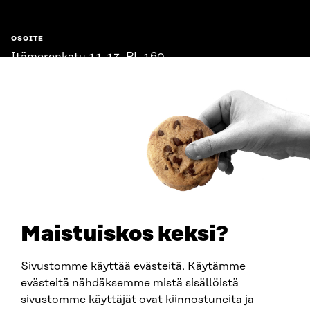
OSOITE
Itämerenkatu 11-13, PL 160,
00181 Helsinki
Saapumisohjeet
Y-TUNNUS
0202132-3
PUHELIN
+358 294 618 991
SÄHKÖPOSTI
etunimi.sukunimi@sitra.fi
sitra@sitra.fi
Maistuiskos keksi?
Sivustomme käyttää evästeitä. Käytämme
SITRA SOSIAALISESSA MEDIASSA
evästeitä nähdäksemme mistä sisällöistä
sivustomme käyttäjät ovat kiinnostuneita ja