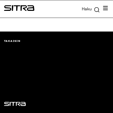
Siirry
Valik
Haku
suoraan
Sitra
sisältöön
↓
TAKAISIN
Sitra