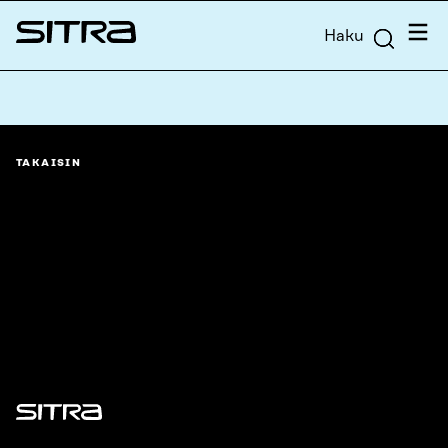
Siirry
Valik
Haku
suoraan
Sitra
sisältöön
↓
TAKAISIN
Sitra