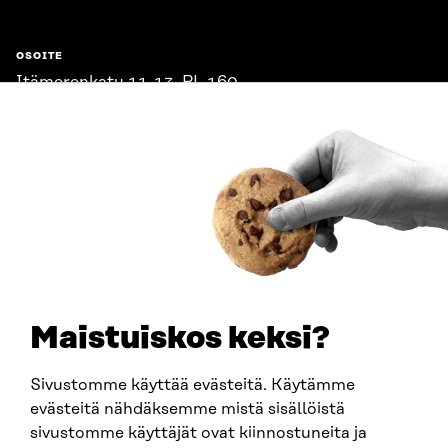
OSOITE
Itämerenkatu 11-13, PL 160,
00181 Helsinki
Saapumisohjeet
Y-TUNNUS
0202132-3
PUHELIN
+358 294 618 991
SÄHKÖPOSTI
etunimi.sukunimi@sitra.fi
sitra@sitra.fi
Maistuiskos keksi?
Sivustomme käyttää evästeitä. Käytämme
SITRA SOSIAALISESSA MEDIASSA
evästeitä nähdäksemme mistä sisällöistä
sivustomme käyttäjät ovat kiinnostuneita ja