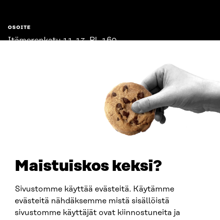
OSOITE
Itämerenkatu 11-13, PL 160,
00181 Helsinki
Saapumisohjeet
Y-TUNNUS
0202132-3
PUHELIN
+358 294 618 991
SÄHKÖPOSTI
etunimi.sukunimi@sitra.fi
sitra@sitra.fi
Maistuiskos keksi?
Sivustomme käyttää evästeitä. Käytämme
SITRA SOSIAALISESSA MEDIASSA
evästeitä nähdäksemme mistä sisällöistä
sivustomme käyttäjät ovat kiinnostuneita ja