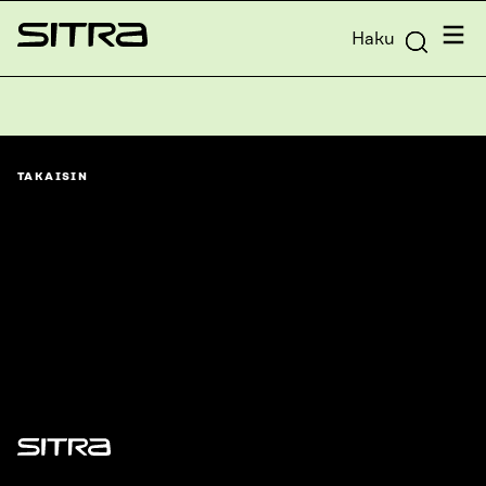
Siirry
Valik
Haku
suoraan
Sitra
sisältöön
↓
TAKAISIN
Sitra