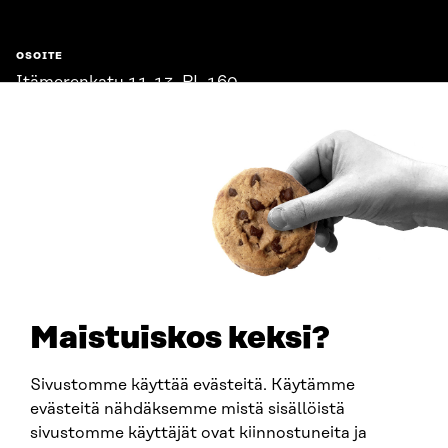
OSOITE
Itämerenkatu 11-13, PL 160,
00181 Helsinki
Saapumisohjeet
Y-TUNNUS
0202132-3
PUHELIN
+358 294 618 991
SÄHKÖPOSTI
etunimi.sukunimi@sitra.fi
sitra@sitra.fi
Maistuiskos keksi?
Sivustomme käyttää evästeitä. Käytämme
SITRA SOSIAALISESSA MEDIASSA
evästeitä nähdäksemme mistä sisällöistä
sivustomme käyttäjät ovat kiinnostuneita ja