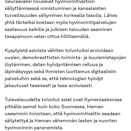
Seuraavaksi nousevat hyvinvointivaltion
säilyttämisessä onnistuminen ja kansalaisten
turvallisuuden säilyminen korkealla tasolla. Lähes
yhtä tärkeiksi koetaan myös hyvinvointipalvelujen
saatavuus kaikille ja julkisen talouden saaminen
tasapainoon velan ottoa hillitsemällä.
Kysytyistä asioista vähiten toivotuiksi arvioidaan
uusien, demokraattisten toiminta- ja kuulemistapojen
löytäminen, datan hyödyntämisen reiluus ja
läpinäkyvyys sekä ihmisten luottamus digitaalisiin
palveluihin sekä se, että teknologian hyödyt
jakautuvat tasaisesti ja tasa-arvioisesti.
Tulevaisuudelta toivotut asiat ovat Kymenlaaksossa
pitkälle samat kuin koko Suomessa, hieman
useammin toivotaan, että hyvinvointivaltio saadaan
säilytettyä ja hieman vähemmän lasten ja nuorten
hyvinvoinnin paranemista.