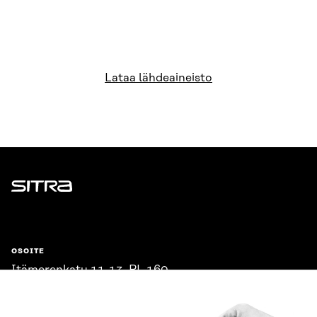
Lataa lähdeaineisto
Sitra
OSOITE
Itämerenkatu 11-13, PL 160,
00181 Helsinki
Saapumisohjeet
Y-TUNNUS