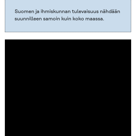
Suomen ja ihmiskunnan tulevaisuus nähdään
suunnilleen samoin kuin koko maassa.​
Millaisena näet asuinkuntasi
tulevaisuuden?