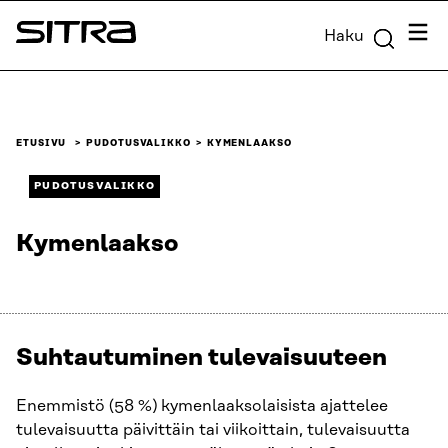
Siirry
Valik
Haku
suoraan
Sitra
sisältöön
↓
ETUSIVU
PUDOTUSVALIKKO
KYMENLAAKSO
PUDOTUSVALIKKO
Kymenlaakso
Suhtautuminen tulevaisuuteen​
Enemmistö (58 %) kymenlaaksolaisista ajattelee
tulevaisuutta päivittäin tai viikoittain, tulevaisuutta