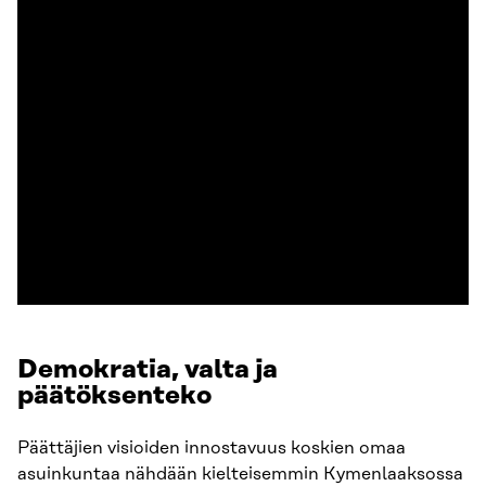
Lataa lähdeaineisto
Demokratia, valta ja
päätöksenteko​
Päättäjien visioiden innostavuus koskien omaa
asuinkuntaa nähdään kielteisemmin Kymenlaaksossa