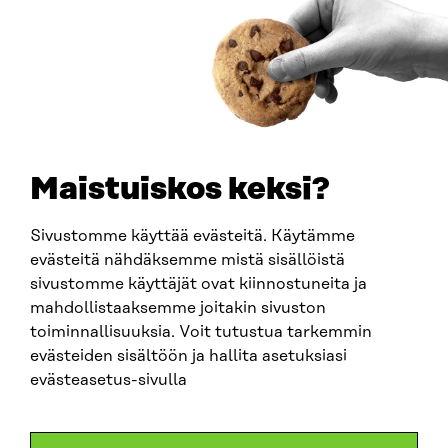
0202132-3
PUHELIN
+358 294 618 991
SÄHKÖPOSTI
etunimi.sukunimi@sitra.fi
sitra@sitra.fi
Maistuiskos keksi?
Sivustomme käyttää evästeitä. Käytämme
SITRA SOSIAALISESSA MEDIASSA
evästeitä nähdäksemme mistä sisällöistä
sivustomme käyttäjät ovat kiinnostuneita ja
LinkedIn
mahdollistaaksemme joitakin sivuston
Instagram
toiminnallisuuksia. Voit tutustua tarkemmin
YouTube
evästeiden sisältöön ja hallita asetuksiasi
evästeasetus-sivulla
Sitra 2025